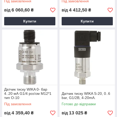
Під замовлення
Під замовлення
6 060,60
4 412,50
від
₴
від
₴
Купити
Купити
Датчик тиску WIKA 0- бар
4..20 мА G1/4 роз'єм M12*1
Датчик тиску WIKA S-20, 0..6
тип O-10
bar, G1/2В, 4-20mA.
Під замовлення
Готово до відправки
4 359,40
13 025
від
₴
від
₴