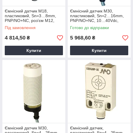
Ємнісний датчик M18,
Ємнісний датчик M30,
пластиковий, Sn=3…8mm,
пластиковий, Sn=2…16mm,
PNP/NO+NC, роз’єм М12,
PNP/NO+NC, 10…40Vdc,
C18P/BP-1E M.D. Micro
кабель 2м, C30P/BP-1A M.D.
Під замовлення
Готово до відправки
Detectors
Micro Detectors
4 814,50
5 968,60
₴
₴
Купити
Купити
Ємнісний датчик M30,
Ємнісний датчик,
пластиковий, Sn=4…25mm,
пластиковий, Sn=4…25mm,