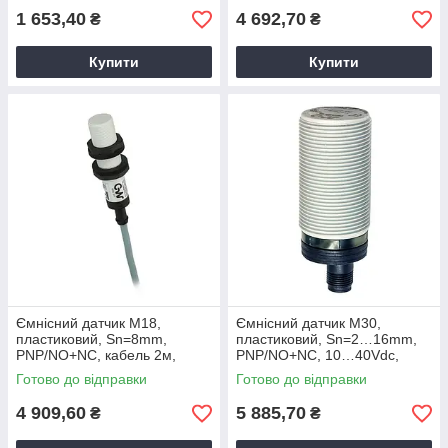
1 653,40
4 692,70
₴
₴
Купити
Купити
Ємнісний датчик M18,
Ємнісний датчик M30,
пластиковий, Sn=8mm,
пластиковий, Sn=2…16mm,
PNP/NO+NC, кабель 2м,
PNP/NO+NC, 10…40Vdc,
C18P/BP-1A M.D. Micro
роз’єм M12, C30P/BP-1E M.D.
Готово до відправки
Готово до відправки
Detectors
Micro Detectors
4 909,60
5 885,70
₴
₴