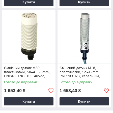
Купити
Купити
Ємнісний датчик M30,
Ємнісний датчик M18,
пластиковий, Sn=4…25mm,
пластиковий, Sn=12mm,
PNP/NO+NC, 10…40Vdc,
PNP/NO+NC, кабель 2м,
роз’єм M12, C30P/BP-2E M.D.
C18P/BP-2A M.D. Micro
Готово до відправки
Готово до відправки
Micro Detectors
Detectors
1 653,40
1 653,40
₴
₴
Купити
Купити