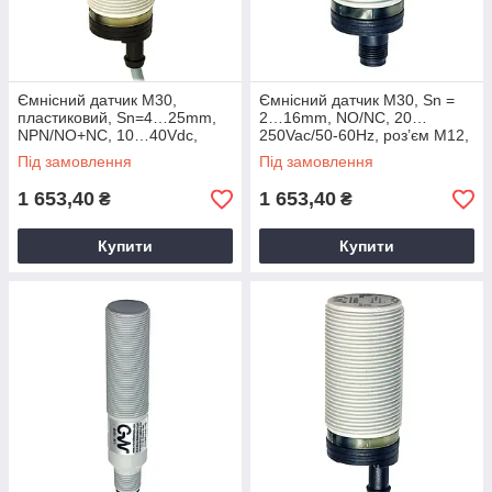
Ємнісний датчик M30,
Ємнісний датчик M30, Sn =
пластиковий, Sn=4…25mm,
2…16mm, NO/NC, 20…
NPN/NO+NC, 10…40Vdc,
250Vac/50-60Hz, роз’єм M12,
кабель 2м, C30P/BN-2A M.D.
C30P/00-1E M.D. Micro
Під замовлення
Під замовлення
Micro Detectors
Detectors
1 653,40
1 653,40
₴
₴
Купити
Купити