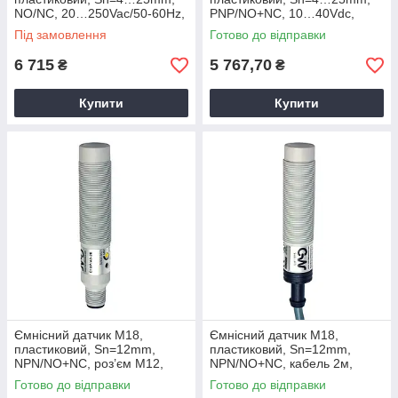
NO/NC, 20…250Vac/50-60Hz,
PNP/NO+NC, 10…40Vdc,
кабель 2м, C30P/00-2A Micro
роз’єм M12, CQ55/BP-3E
Під замовлення
Готово до відправки
detectors
M.D. Micro Detectors
6 715
5 767,70
₴
₴
Купити
Купити
Ємнісний датчик M18,
Ємнісний датчик M18,
пластиковий, Sn=12mm,
пластиковий, Sn=12mm,
NPN/NO+NC, роз’єм М12,
NPN/NO+NC, кабель 2м,
C18P/BN-2E M.D. Micro
C18P/BN-2A M.D. Micro
Готово до відправки
Готово до відправки
Detectors
Detectors