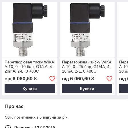
Перетворювач тиску WIKA
Перетворювач тиску WIKA
Пере
A-10, 0...10 бар, G1/4А, 4-
A-10, 0...25 бар, G1/4А, 4-
A-10
20mA, 2-L, 0 +80С
20mA, 2-L, 0 +80С
20mA
6 060,60
6 060,60
від
₴
від
₴
від
Купити
Купити
Про нас
50% позитивних з 6 відгуків за рік
Працює з 13.02.2015