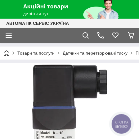
АВТОМАТІК СЕРВІС УКРАЇНА
Товари та послуги
Датчики та перетворювачі тиску
П
КНОПКА
ЗВ'ЯЗКУ