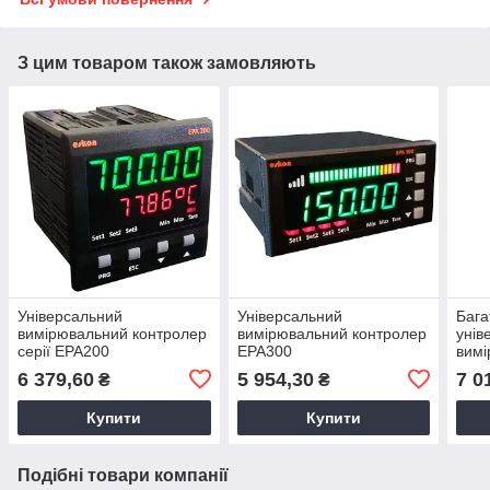
З цим товаром також замовляють
Універсальний
Універсальний
Бага
вимірювальний контролер
вимірювальний контролер
унів
серії EPA200
EPA300
вимі
EPA
6 379,60
5 954,30
7 0
₴
₴
Купити
Купити
Подібні товари компанії