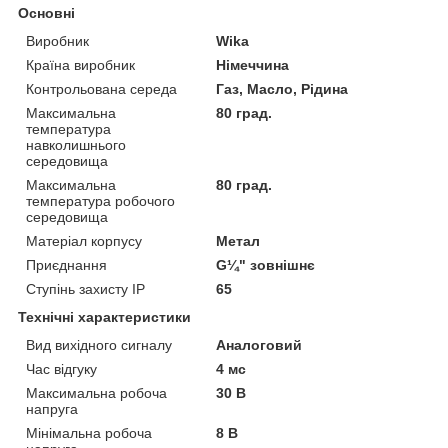
Основні
Виробник
Wika
Країна виробник
Німеччина
Контрольована середа
Газ, Масло, Рідина
Максимальна
80 град.
температура
навколишнього
середовища
Максимальна
80 град.
температура робочого
середовища
Матеріал корпусу
Метал
Приєднання
G¼" зовнішнє
Ступінь захисту IP
65
Технічні характеристики
Вид вихідного сигналу
Аналоговий
Час відгуку
4 мс
Максимальна робоча
30 В
напруга
Мінімальна робоча
8 В