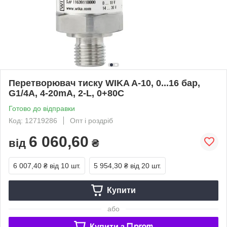
Перетворювач тиску WIKA A-10, 0...16 бар,
G1/4А, 4-20mA, 2-L, 0+80С
Готово до відправки
Код: 12719286
Опт і роздріб
6 060,60
від
₴
6 007,40 ₴
від 10 шт.
5 954,30 ₴
від 20 шт.
Купити
або
Купити з