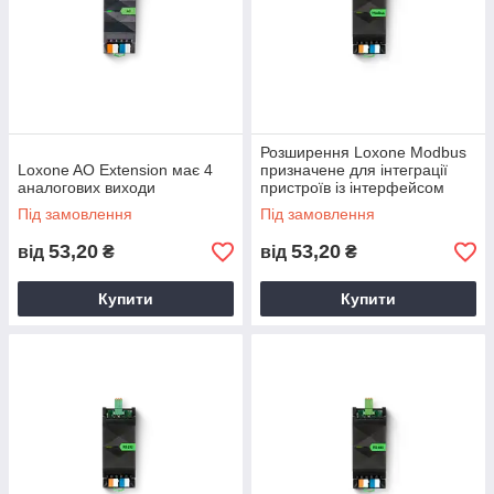
Розширення Loxone Modbus
Loxone AO ​​Extension має 4
призначене для інтеграції
аналогових виходи
пристроїв із інтерфейсом
Modbus RTU.
Під замовлення
Під замовлення
53,20
53,20
від
₴
від
₴
Купити
Купити