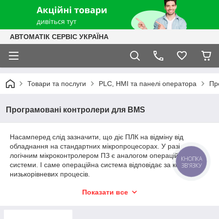
АВТОМАТІК СЕРВІС УКРАЇНА
Товари та послуги
PLC, HMI та панелі оператора
Пр
Програмовані контролери для BMS
Насамперед слід зазначити, що діє ПЛК на відміну від
обладнання на стандартних мікропроцесорах. У разі
логічним мікроконтролером ПЗ є аналогом операційної
КНОПКА
системи. І саме операційна система відповідає за контроль
ЗВ'ЯЗКУ
низькорівневих процесів.
Показати все
Встановлюється системне програмне забезпечення в
постійній пам'яті контролера. Що дозволяє запускати його в
роботу у будь-який зручний момент.