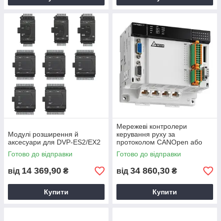
Мережеві контролери
Модулі розширення й
керування руху за
аксесуари для DVP-ES2/EX2
протоколом CANOpen або
EtherCAT DVP-MC
Готово до відправки
Готово до відправки
14 369,90
34 860,30
від
₴
від
₴
Купити
Купити