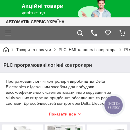
АВТОМАТІК СЕРВІС УКРАЇНА
Товари та послуги
PLC, HMI та панелі оператора
PL
PLC програмовані логічні контролери
Програмовані логічні контролери виробництва Delta
Electronics є ідеальним засобом для побудови
високоефективних систем автоматичного керування за
мінімальних витрат на придбання обладнання та розробку
системи. До особливостей контролерів Delta Electronics
КНОПКА
ЗВ'ЯЗКУ
можна віднести:
Показати все
Абсолютно безкоштовним програмним
забезпеченням для програмування
загальноприйнятими технологічними мовами