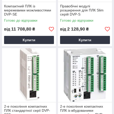
Компактний ПЛК із
Правобічні модулі
мережевими можливостями
розширення для ПЛК Slim
DVP-SE
серій DVP-S
Готово до відправки
Готово до відправки
11 708,80
2 128,90
від
₴
від
₴
Купити
Купити
2-е покоління компактних
2-е покоління компактних
ПЛК стандартної серії DVP-
ПЛК із вбудованими