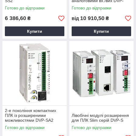
SS2
аналоговими вх./вих DVP-
SX2
Готово до відправки
Готово до відправки
6 386,60
10 910,50
₴
від
₴
Купити
Купити
2-е покоління компактних
ПЛК із розширеними
Лівобічні модулі розширення
можливостями DVP-SA2
для ПЛК Slim серій DVP-S
Готово до відправки
Готово до відправки