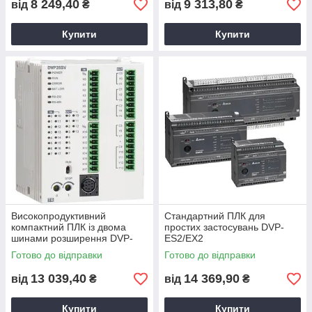
8 249,40
9 313,80
від
₴
від
₴
Купити
Купити
Високопродуктивний
Стандартний ПЛК для
компактний ПЛК із двома
простих застосувань DVP-
шинами розширення DVP-
ES2/EX2
SV2
Готово до відправки
Готово до відправки
13 039,40
14 369,90
від
₴
від
₴
Купити
Купити