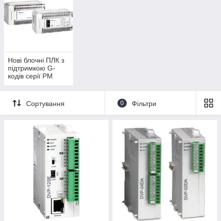
Програмістам, які мають досвід роботи з іншими брендами
не доведеться переучуватися
, оскільки Delta використовує
стандартні технологічні мови програмування MЕК-61131 LD,
FBD, SFC, ST, IL, а також візуальні конфігуратори мереж та
систем.
Нові блочні ПЛК з
підтримкою G-
кодів серії PM
Сортування
0
Фільтри