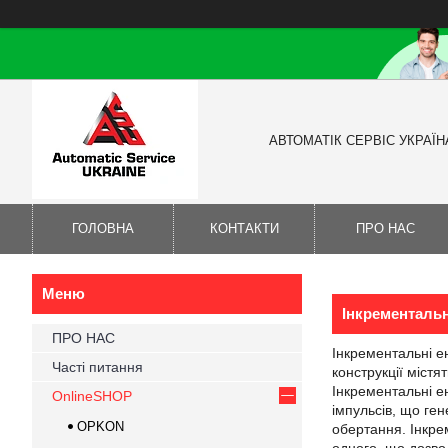
АВТОМАТІК СЕРВІС УКРАЇН
ГОЛОВНА
КОНТАКТИ
ПРО НАС
Інкременталь
ПРО НАС
Інкрементальні е
Часті питання
конструкції містя
Інкрементальні е
OnlineSHOP
імпульсів, що ге
OPKON
обертання. Інкрем