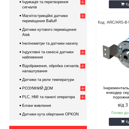
Індикація та перетворення
К
сигналів
Магнітострикційні датчики
переміщення Balluff
ARC/ARS-B-
Датчики кутового переміщення
Atek
Інклінометри та датчики нахилу
Індуктивні та ємнісні датчики
наближення
Відображення, обробка сигналів,
налаштування
Датчики та реле температури
Інкрементал
РОЗУМНИЙ ДОМ
енкодер сер
PLC, HMI та панелі оператора
порожни
від 3
Блоки живлення
Готово до
Датчики кута обертання OPKON
К