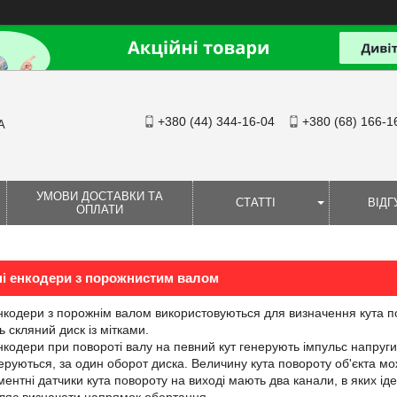
+380 (44) 344-16-04
+380 (68) 166-1
А
УМОВИ ДОСТАВКИ ТА
СТАТТІ
ВІДГ
ОПЛАТИ
ні енкодери з порожнистим валом
нкодери з порожнім валом використовуються для визначення кута по
ть скляний диск із мітками.
нкодери при повороті валу на певний кут генерують імпульс напру
неруються, за один оборот диска. Величину кута повороту об'єкта м
ентні датчики кута повороту на виході мають два канали, в яких іден