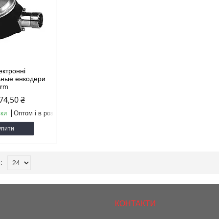
ектронні
ьные енкодери
arm
974,50 ₴
вки
Оптом і в роздріб
упити