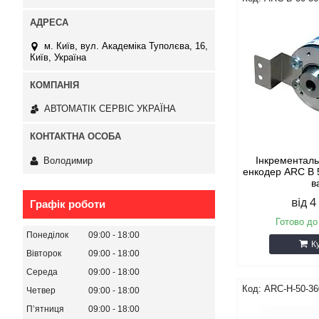
м. Київ, вул. Академіка Туполєва, 16,
Київ, Україна
АВТОМАТІК СЕРВІС УКРАЇНА
Інкрементал
Володимир
енкодер ARC B 
в
від 4
Графік роботи
Готово до
Понеділок
09:00
18:00
К
Вівторок
09:00
18:00
Середа
09:00
18:00
ARC-H-50-36
Четвер
09:00
18:00
Пʼятниця
09:00
18:00