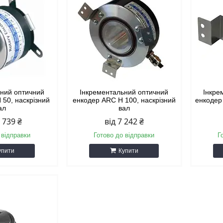
ьний оптичний
Інкрементальний оптичний
Інкре
 50, наскрізний
енкодер ARC H 100, наскрізний
енкодер
ал
вал
0 739 ₴
від 7 242 ₴
 відправки
Готово до відправки
Г
упити
Купити