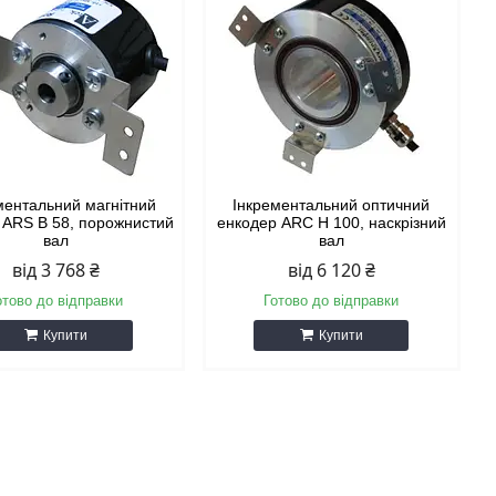
ментальний магнітний
Інкрементальний оптичний
 ARS B 58, порожнистий
енкодер ARC H 100, наскрізний
вал
вал
від 3 768 ₴
від 6 120 ₴
отово до відправки
Готово до відправки
Купити
Купити