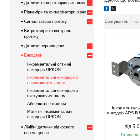
одного, що дозво
Датчики та перетворювачі тиску
Рівнеміри та сигналізатори рівня
Сигналізатори протоку
Витратоміри та контроль
протоку
Датчики переміщення
Енкодери
Інкрементальні оптичні
енкодери OPKON
Інкрементальні енкодери з
порожнистим валом
Інкрементальні енкодери з
виступаючим валом
Абсолютні енкодери
Інкременталь
Магнітні інкрементальні
енкодер ARS B 
енкодери OPKON
в
від 5 
Лінійні датчики відносного
переміщення
Готово до