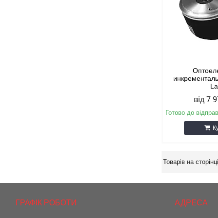
Оптоел
инкрементал
L
від 7 
Готово до відпра
К
ГРАФІК РОБОТИ