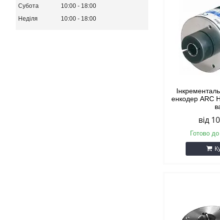
Субота
10:00
18:00
Неділя
10:00
18:00
Інкрементал
енкодер ARС H
в
від 1
Готово до
К