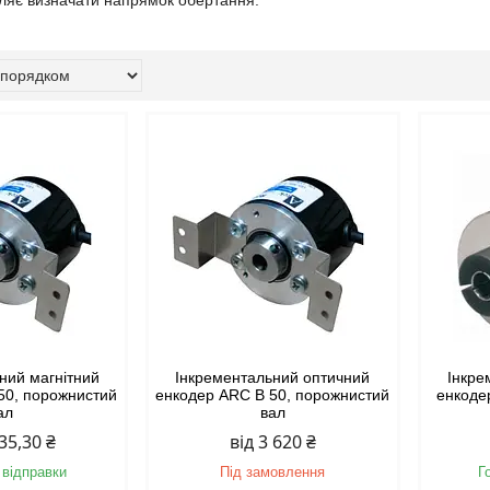
ляє визначати напрямок обертання.
ний магнітний
Інкрементальний оптичний
Інкре
50, порожнистий
енкодер ARC B 50, порожнистий
енкоде
ал
вал
635,30 ₴
від 3 620 ₴
 відправки
Під замовлення
Г