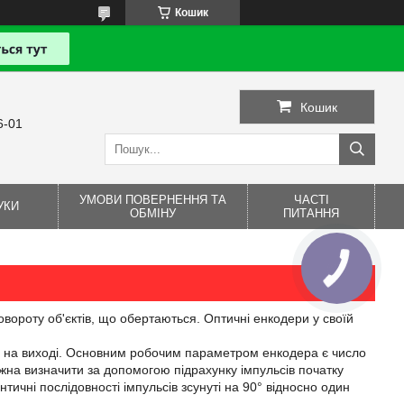
Кошик
Кошик
6-01
УМОВИ ПОВЕРНЕННЯ ТА
ЧАСТІ
УКИ
ОБМІНУ
ПИТАННЯ
вороту об'єктів, що обертаються. Оптичні енкодери у своїй
ги на виході. Основним робочим параметром енкодера є число
ожна визначити за допомогою підрахунку імпульсів початку
тичні послідовності імпульсів зсунуті на 90° відносно один