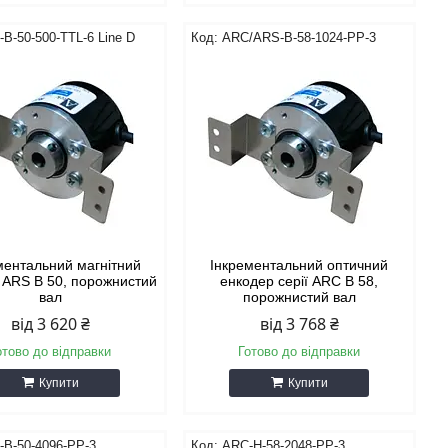
B-50-500-TTL-6 Line D
ARC/ARS-B-58-1024-PP-3
ментальний магнітний
Інкрементальний оптичний
 ARS B 50, порожнистий
енкодер серії ARC B 58,
вал
порожнистий вал
від 3 620 ₴
від 3 768 ₴
отово до відправки
Готово до відправки
Купити
Купити
-B-50-4096-PP-3
ARC-H-58-2048-PP-3