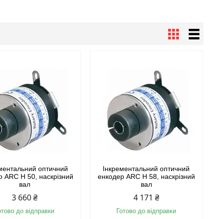
ментальний оптичний
Інкрементальний оптичний
р ARС H 50, наскрізний
енкодер ARС H 58, наскрізний
вал
вал
3 660 ₴
4 171 ₴
отово до відправки
Готово до відправки