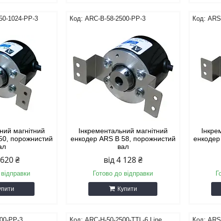
50-1024-PP-3
ARC-B-58-2500-PP-3
ARS-
ний магнітний
Інкрементальний магнітний
Інкре
50, порожнистий
енкодер ARS B 58, порожнистий
енкодер
ал
вал
 620 ₴
від 4 128 ₴
 відправки
Готово до відправки
Г
упити
Купити
00-PP-3
ARC-H-50-2500-TTL-6 Line
ARS