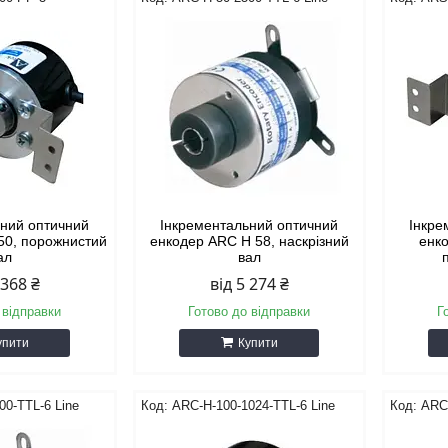
ьний оптичний
Інкрементальний оптичний
Інкре
50, порожнистий
енкодер ARС H 58, наскрізний
енко
ал
вал
 368 ₴
від 5 274 ₴
 відправки
Готово до відправки
Г
упити
Купити
00-TTL-6 Line
ARC-H-100-1024-TTL-6 Line
ARC