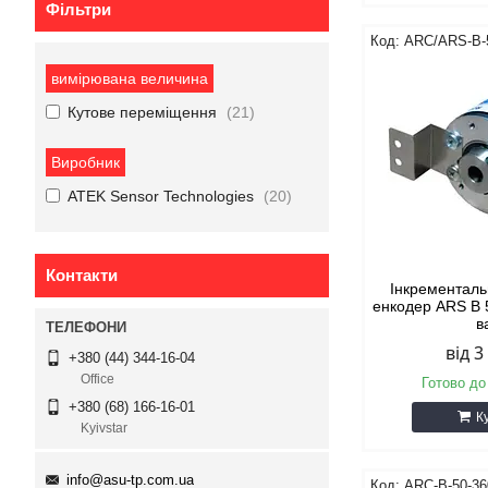
Фільтри
ARC/ARS-B-
вимірювана величина
Кутове переміщення
21
Виробник
ATEK Sensor Technologies
20
Контакти
Інкременталь
енкодер ARS B 
в
від 3
+380 (44) 344-16-04
Office
Готово до
+380 (68) 166-16-01
К
Kyivstar
info@asu-tp.com.ua
ARC-B-50-36