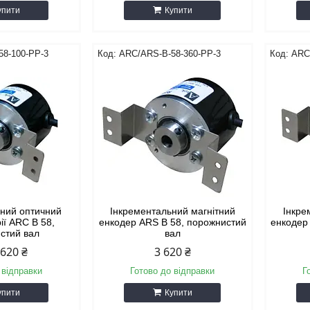
упити
Купити
58-100-PP-3
ARC/ARS-B-58-360-PP-3
ARC
ьний оптичний
Інкрементальний магнітний
Інкре
ії ARC B 58,
енкодер ARS B 58, порожнистий
енкодер
стий вал
вал
 620 ₴
3 620 ₴
 відправки
Готово до відправки
Г
упити
Купити