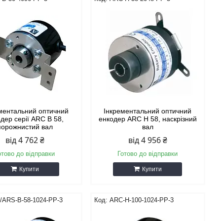
ментальний оптичний
Інкрементальний оптичний
дер серії ARC B 58,
енкодер ARС H 58, наскрізний
порожнистий вал
вал
від 4 762 ₴
від 4 956 ₴
отово до відправки
Готово до відправки
Купити
Купити
/ARS-B-58-1024-PP-3
ARC-H-100-1024-PP-3