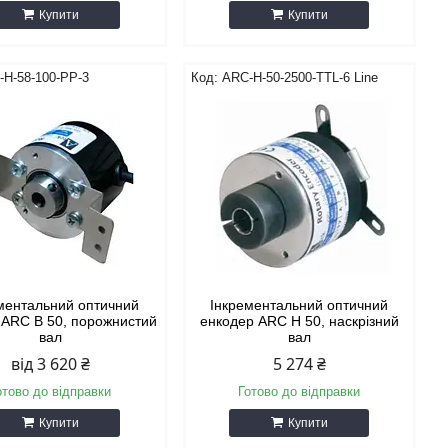
Купити
Купити
-H-58-100-PP-3
ARC-H-50-2500-TTL-6 Line
ментальний оптичний
Інкрементальний оптичний
 ARC B 50, порожнистий
енкодер ARС H 50, наскрізний
вал
вал
від 3 620 ₴
5 274 ₴
отово до відправки
Готово до відправки
Купити
Купити