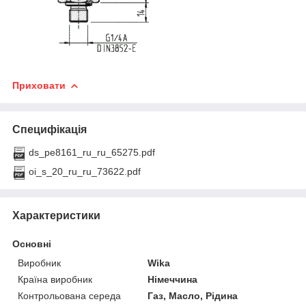
Приховати
Специфікація
ds_pe8161_ru_ru_65275.pdf
oi_s_20_ru_ru_73622.pdf
Характеристики
Основні
Виробник
Wika
Країна виробник
Німеччина
Контрольована середа
Газ, Масло, Рідина