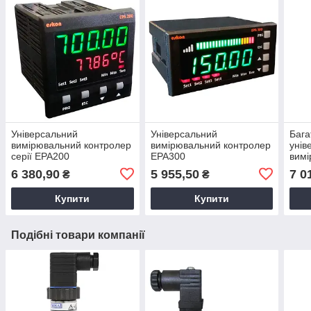
Універсальний
Універсальний
Бага
вимірювальний контролер
вимірювальний контролер
унів
серії EPA200
EPA300
вимі
EPA
6 380,90
5 955,50
7 0
₴
₴
Купити
Купити
Подібні товари компанії