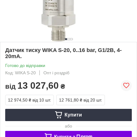
Датчик тиску WIKA S-20, 0..16 bar, G1/2В, 4-
20mA.
Готово до відправки
Код: WIKA S-20
Опт і роздріб
13 027,60
від
₴
12 974,50 ₴
від 10 шт.
12 761,80 ₴
від 20 шт.
Купити
або
Купити з