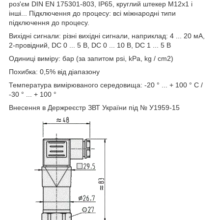
роз'єм DIN EN 175301-803, IP65, круглий штекер М12х1 і
інші... Підключення до процесу: всі міжнародні типи
підключення до процесу.
Вихідні сигнали: різні вихідні сигнали, наприклад: 4 ... 20 мА,
2-провідний, DC 0 ... 5 В, DC 0 ... 10 В, DC 1 ... 5 В
Одиниці виміру: бар (за запитом psi, kPa, kg / cm2)
Похибка: 0,5% від діапазону
Температура вимірюваного середовища: -20 ° ... + 100 ° С /
-30 ° ... + 100 °
Внесення в Держреєстр ЗВТ України під № У1959-15