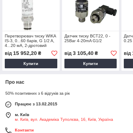
Перетворювач тиску WIKA
Датчик тиску BCT22, 0 -
Датч
IS-3, 0...60 барів, G 1/2 A,
25Bar 4-20mA G1/2
0.25
4...20 мА, 2-дротовий
15 952,20
3 105,40
від
₴
від
₴
від
Купити
Купити
Про нас
50% позитивних з 6 відгуків за рік
Працює з 13.02.2015
м. Київ
м. Київ, вул. Академіка Туполєва, 16, Київ, Україна
Контакти