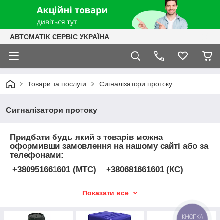
АВТОМАТІК СЕРВІС УКРАЇНА
Товари та послуги
Сигналізатори протоку
Сигналізатори протоку
Придбати будь-який з товарів можна
оформивши замовлення на нашому сайті або за
телефонами:
+380951661601 (МТС) +38
0681661601
(КС)
Фахівці
ТОВ "Автоматік Сервіс Україна
"
здійснять підбір необхідних комплектуючих
Показати все
для модернізації та автоматизації будь-якого
ступеня складності, перевірених виробників
КНОПКА
контрольно вимірних приладів і автоматики ,