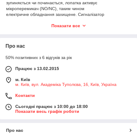
зупиняється чи починається, лопатка активує
мікроперемикач (NO/NC), таким чином
електричне обладнання захищене. Сигналізатор
протока підходить для використання у всіх видах
Показати все
неагресивних рідин.
Лопата, закріплена на корпуснику, переміщає
контакт за допомогою рідини, таким чином отримуючи
Про нас
інформацію про протоку. Коли потік припиняється,
лопать приходить в перше положення, штовхаючи магніт
50% позитивних з 6 відгуків за рік
зворотним полюсом у лопаті, прикріпленій до корпусу.
Завдяки цьому забезпечується триваліший
Працює з 13.02.2015
термін служби та стійкість до вищого
тиску проти пружинними механізмами.
м. Київ
Геркон має високу точність і довгий термін
м. Київ, вул. Академіка Туполєва, 16, Київ, Україна
служби.
Контакти
Сьогодні працює з 10:00 до 18:00
Показати весь графік роботи
Про нас