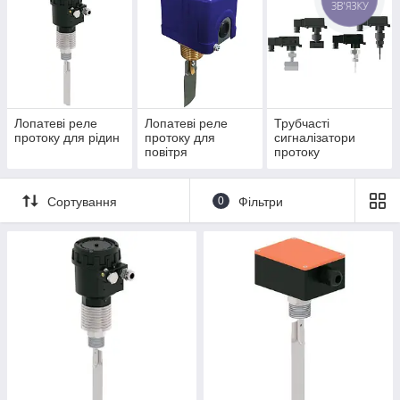
ЗВ'ЯЗКУ
надають відповіді на всі ваші запитання,
допоможуть з вибором або підбором аналогів.
Лопатеві реле
Лопатеві реле
Трубчасті
протоку для рідин
протоку для
сигналізатори
повітря
протоку
Сортування
0
Фільтри