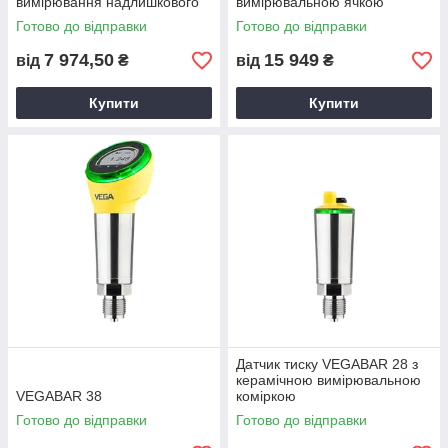
вимірювання надлишкового
вимірювальною ячкою
тиску, абсолютного тиску та
Готово до відправки
Готово до відправки
вакууму
7 974,50
15 949
від
₴
від
₴
Купити
Купити
Датчик тиску VEGABAR 28 з
керамічною вимірювальною
VEGABAR 38
коміркою
Готово до відправки
Готово до відправки