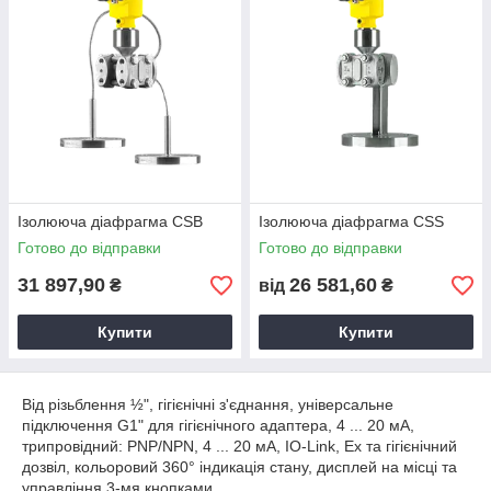
Ізолююча діафрагма CSB
Ізолююча діафрагма CSS
Готово до відправки
Готово до відправки
31 897,90
26 581,60
₴
від
₴
Купити
Купити
Від різьблення ½", гігієнічні з'єднання, універсальне
підключення G1" для гігієнічного адаптера, 4 ... 20 мА,
трипровідний: PNP/NPN, 4 ... 20 мА, IO-Link, Ex та гігієнічний
дозвіл, кольоровий 360° індикація стану, дисплей на місці та
управління 3-мя кнопками