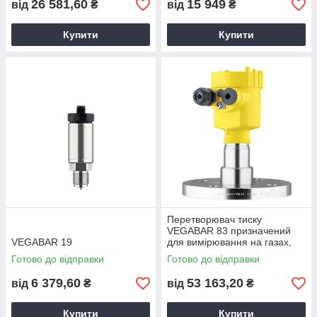
26 581,60
15 949
від
₴
від
₴
Купити
Купити
Перетворювач тиску
VEGABAR 83 призначений
VEGABAR 19
для вимірювання на газах,
парах та рідинах.
Готово до відправки
Готово до відправки
6 379,60
53 163,20
від
₴
від
₴
Купити
Купити