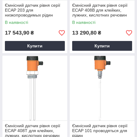
Ємнісний датчик рівня серії
Ємнісний датчик рівня серії
ECAP 203 для
ECAP 408B для клейких,
низкопроводимых рідин
лужних, кислотних речовин
(корпус алюміній)
В наявності
В наявності
17 543,90
13 290,80
₴
₴
Купити
Купити
Ємнісний датчик рівня серії
Ємнісний датчик рівня серії
ECAP 408T для клейких,
ECAP 101 проводяться для
лужних, кислотних речовин
рідин