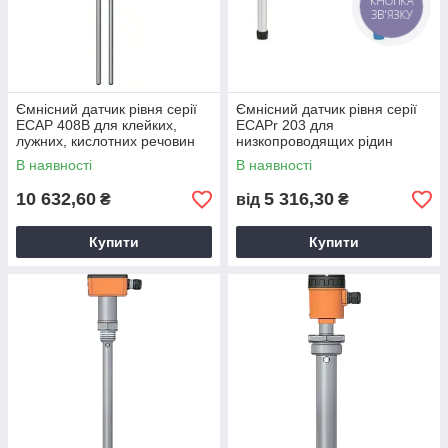
КНОПКА
ЗВ'ЯЗКУ
Ємнісний датчик рівня серії
Ємнісний датчик рівня серії
ECAP 408B для клейких,
ECAPr 203 для
лужних, кислотних речовин
низкопроводящих рідин
(корпус пластик)
В наявності
В наявності
10 632,60
5 316,30
₴
від
₴
Купити
Купити