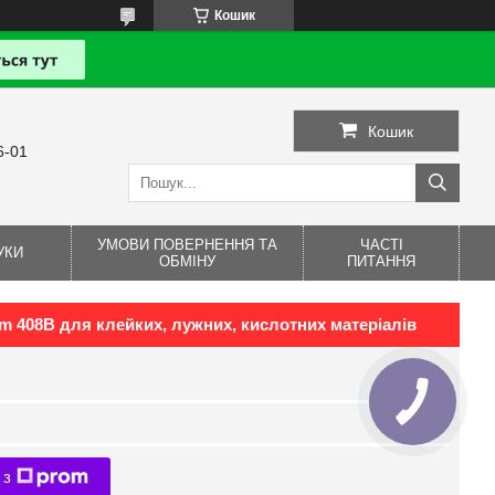
Кошик
Кошик
6-01
УМОВИ ПОВЕРНЕННЯ ТА
ЧАСТІ
УКИ
ОБМІНУ
ПИТАННЯ
m 408B для клейких, лужних, кислотних матеріалів
 з