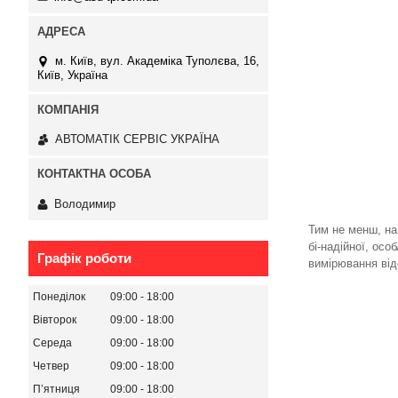
м. Київ, вул. Академіка Туполєва, 16,
Київ, Україна
АВТОМАТІК СЕРВІС УКРАЇНА
Володимир
Тим не менш, на
бі-надійної, ос
Графік роботи
вимірювання від
Понеділок
09:00
18:00
Вівторок
09:00
18:00
Середа
09:00
18:00
Четвер
09:00
18:00
Пʼятниця
09:00
18:00