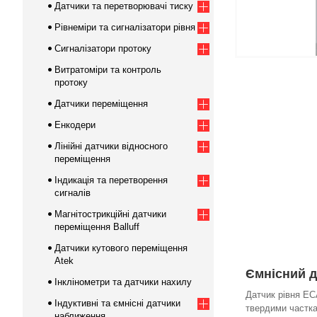
Датчики та перетворювачі тиску
Рівнеміри та сигналізатори рівня
Сигналізатори протоку
Витратоміри та контроль
протоку
Датчики переміщення
Енкодери
Лінійні датчики відносного
переміщення
Індикація та перетворення
сигналів
Магнітострикційні датчики
переміщення Balluff
Датчики кутового переміщення
Atek
Ємнісний д
Інклінометри та датчики нахилу
Датчик рівня EC
Індуктивні та ємнісні датчики
твердими частка
наближення