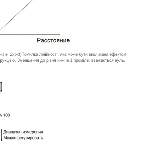
й.( e=2xpxf)Помилка лінійності, яка може бути викликана ефектом
струкцією. Зменшення до рівня нижче 1 проміле, вважається нуль.