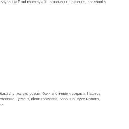
рування Різні конструкції і різноманітні рішення, пов'язані з
аки з гліколем, розсіл, баки зі стічними водами. Нафтові
сховища, цемент, пісок кормовий, борошно, сухе молоко,
ини