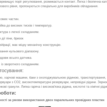
перевищує поріг регулювання, розмикається контакт. Легка і безпечна каліб
ового рівня, пропонуються спеціально для виробників обладнання.
хомих частин.
тійка до високих тисків і температур.
ктура з легкої складанням.
 дії піни, бризок
вібрації, має міцну механічну конструкцію.
вання нульового діапазону.
здовж всього датчика.
ь із зворотного складанням.
тосування:
ою, харчові машини, баки з охолоджувальною рідиною, транспортування, б
ервуари з СО2, високотемпературні резервуари, непровідні рідини. Зерно
тикові гранули. Липка гаряча і високов'язка рідина, кислотні та хімічні рід
роботи:
ості за умови використання двох паралельних провідних пластин