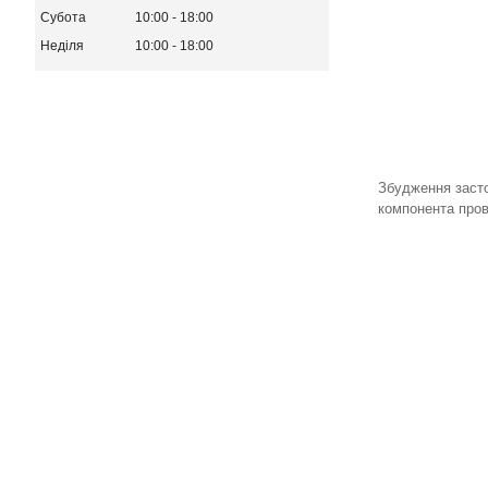
Субота
10:00
18:00
Неділя
10:00
18:00
Збудження засто
компонента пров