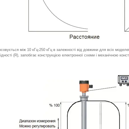
совується між 10 кГц-250 кГц в залежності від довжини для всіх моделе
ідності (R), запобігає конструкцією електронної схеми і механічною кон