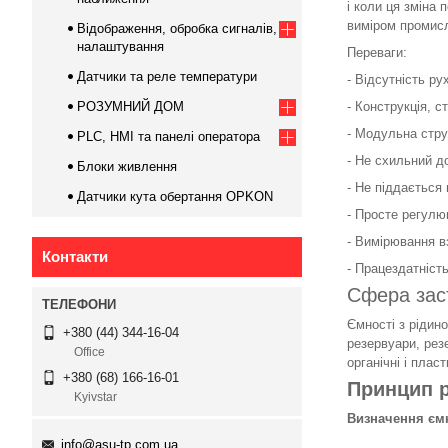
і коли ця зміна 
виміром промисл
Відображення, обробка сигналів,
налаштування
Переваги:
Датчики та реле температури
- Відсутність ру
РОЗУМНИЙ ДОМ
- Конструкція, с
- Модульна стру
PLC, HMI та панелі оператора
- Не схильний до
Блоки живлення
- Не піддається 
Датчики кута обертання OPKON
- Просте регулю
- Вимірювання в
Контакти
- Працездатніст
Сфера зас
Ємності з рідин
+380 (44) 344-16-04
резервуари, рез
Office
органічні і плас
+380 (68) 166-16-01
Принцип 
Kyivstar
Визначення ємн
info@asu-tp.com.ua