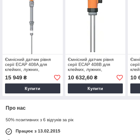
Ємнісний датчик рівня
Ємнісний датчик рівня
Ємні
серії ECAP 408A для
серії ECAP 408B для
сері
клейких, лужних,
клейких, лужних,
клей
кислотних речовин
кислотних речовин
кисл
15 949
10 632,60
10 
₴
₴
(корпус пластик)
Купити
Купити
Про нас
50% позитивних з 6 відгуків за рік
Працює з 13.02.2015