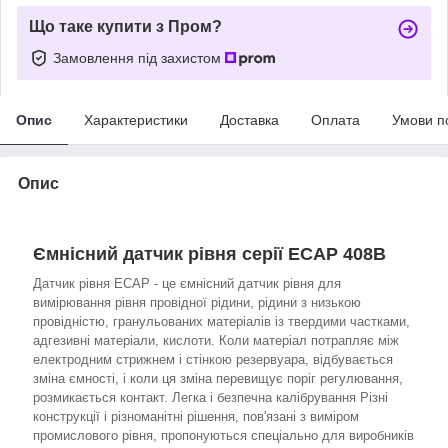
Що таке купити з Пром?
Замовлення під захистом
Опис
Характеристики
Доставка
Оплата
Умови п
Опис
Ємнісний датчик рівня серії ECAP 408B
Датчик рівня ECAP - це ємнісний датчик рівня для
вимірювання рівня провідної рідини, рідини з низькою
провідністю, гранульованих матеріалів із твердими частками,
адгезивні матеріали, кислоти. Коли матеріал потрапляє між
електродним стрижнем і стінкою резервуара, відбувається
зміна ємності, і коли ця зміна перевищує поріг регулювання,
розмикається контакт. Легка і безпечна калібрування Різні
конструкції і різноманітні рішення, пов'язані з виміром
промислового рівня, пропонуються спеціально для виробників