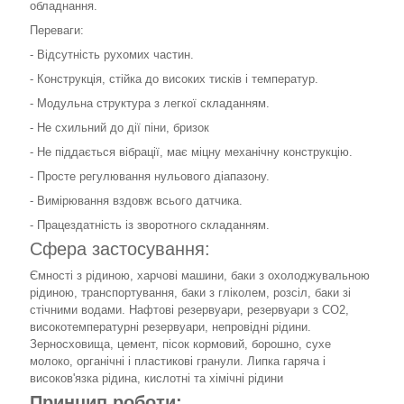
обладнання.
Переваги:
- Відсутність рухомих частин.
- Конструкція, стійка до високих тисків і температур.
- Модульна структура з легкої складанням.
- Не схильний до дії піни, бризок
- Не піддається вібрації, має міцну механічну конструкцію.
- Просте регулювання нульового діапазону.
- Вимірювання вздовж всього датчика.
- Працездатність із зворотного складанням.
Сфера застосування:
Ємності з рідиною, харчові машини, баки з охолоджувальною
рідиною, транспортування, баки з гліколем, розсіл, баки зі
стічними водами. Нафтові резервуари, резервуари з СО2,
високотемпературні резервуари, непровідні рідини.
Зерносховища, цемент, пісок кормовий, борошно, сухе
молоко, органічні і пластикові гранули. Липка гаряча і
високов'язка рідина, кислотні та хімічні рідини
Принцип роботи: