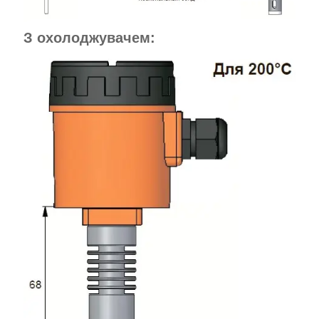
З охолоджувачем: