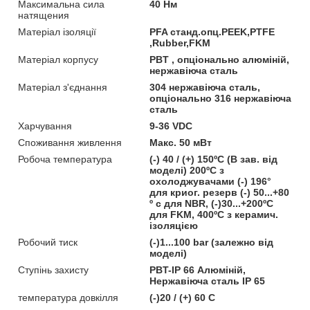
Максимальна сила
40 Нм
натящения
Матеріал ізоляції
PFA станд.опц.PEEK,PTFE
,Rubber,FKM
Матеріал корпусу
PBT , опціонально алюміній,
нержавіюча сталь
Матеріал з'єднання
304 нержавіюча сталь,
опціонально 316 нержавіюча
сталь
Харчування
9-36 VDC
Споживання живлення
Макс. 50 мВт
Робоча температура
(-) 40 / (+) 150ºC (В зав. від
моделі) 200ºC з
охолоджувачами (-) 196°
для криог. резерв (-) 50...+80
º c для NBR, (-)30...+200ºC
для FKM, 400ºC з керамич.
ізоляцією
Робочий тиск
(-)1...100 bar (залежно від
моделі)
Ступінь захисту
PBT-IP 66 Алюміній,
Нержавіюча сталь IP 65
температура довкілля
(-)20 / (+) 60 C