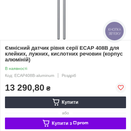
КНОПКА
ЗВ'ЯЗКУ
Ємнісний датчик рівня серії ECAP 408B для
клейких, лужних, кислотних речовин (корпус
алюміній)
В наявності
Код: ECAP408B-aluminum
Роздріб
13 290,80
₴
Купити
або
Купити з