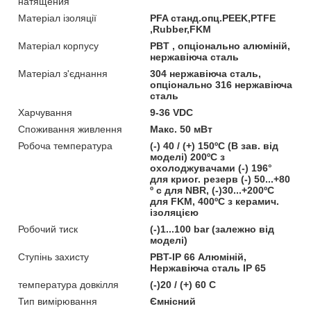
натящения
Матеріал ізоляції
PFA станд.опц.PEEK,PTFE
,Rubber,FKM
Матеріал корпусу
PBT , опціонально алюміній,
нержавіюча сталь
Матеріал з'єднання
304 нержавіюча сталь,
опціонально 316 нержавіюча
сталь
Харчування
9-36 VDC
Споживання живлення
Макс. 50 мВт
Робоча температура
(-) 40 / (+) 150ºC (В зав. від
моделі) 200ºC з
охолоджувачами (-) 196°
для криог. резерв (-) 50...+80
º c для NBR, (-)30...+200ºC
для FKM, 400ºC з керамич.
ізоляцією
Робочий тиск
(-)1...100 bar (залежно від
моделі)
Ступінь захисту
PBT-IP 66 Алюміній,
Нержавіюча сталь IP 65
температура довкілля
(-)20 / (+) 60 C
Тип вимірювання
Ємнісний