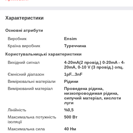
Характеристики
Основні атрибути
Виробник
Ensim
Країна виробник
Туреччина
Користувальницькі характеристики
Вихідний сигнал
4-20mA(2 провід.) 0-20mA - 4-
20mA, 0-10 V (3 провід.) опц.
Ємнісний діапазон
1pF...3nF
Вимірювальні матеріали
Рідини
Вимірюваний матеріал
Проведена рідина,
низкопроводимая рідина,
сипучий матеріал, кислоти
луги
Лінійність
%0,5
Максимальна потужність
500 Вт
ізоляції
Максимальна сила
40 Нм