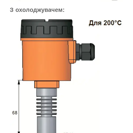
З охолоджувачем: