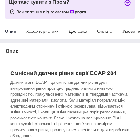
Що таке купити з Пром?
Замовлення під захистом
Опис
Характеристики
Доставка
Оплата
Умови п
Опис
Ємнісний датчик рівня серії ECAP 204
Датчик рівня ECAP - це ємнісний датчик рівня для
вимірювання рівня провідної рідини, рідини з низькою
провідністю, гранульованих матеріалів із твердими частками,
адгезивні матеріали, кислоти. Коли матеріал потрапляє між
електродним стрижнем і стінкою резервуара, відбувається
зміна ємності, і коли ця зміна перевищує поріг регулювання,
розмикається контакт. Легка і безпечна калібрування Різні
конструкції і різноманітні рішення, пов'язані з виміром
промислового рівня, пропонуються спеціально для виробників
обладнання.