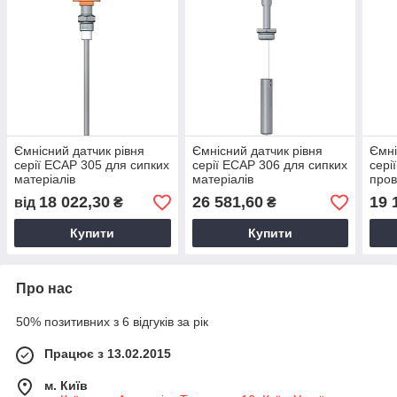
Ємнісний датчик рівня
Ємнісний датчик рівня
Ємні
серії ECAP 305 для сипких
серії ECAP 306 для сипких
сері
матеріалів
матеріалів
пров
18 022,30
26 581,60
19 
від
₴
₴
Купити
Купити
Про нас
50% позитивних з 6 відгуків за рік
Працює з 13.02.2015
м. Київ