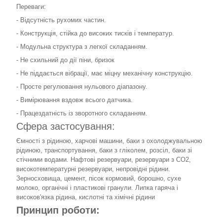
Переваги:
- Відсутність рухомих частин.
- Конструкція, стійка до високих тисків і температур.
- Модульна структура з легкої складанням.
- Не схильний до дії піни, бризок
- Не піддається вібрації, має міцну механічну конструкцію.
- Просте регулювання нульового діапазону.
- Вимірювання вздовж всього датчика.
- Працездатність із зворотного складанням.
Сфера застосування:
Ємності з рідиною, харчові машини, баки з охолоджувальною
рідиною, транспортування, баки з гліколем, розсіл, баки зі
стічними водами. Нафтові резервуари, резервуари з СО2,
високотемпературні резервуари, непровідні рідини.
Зерносховища, цемент, пісок кормовий, борошно, сухе
молоко, органічні і пластикові гранули. Липка гаряча і
високов'язка рідина, кислотні та хімічні рідини
Принцип роботи: