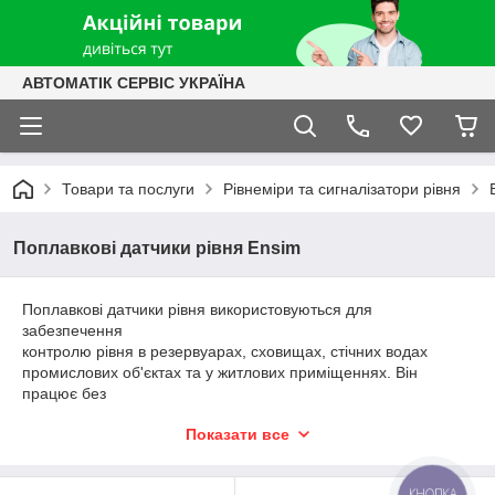
АВТОМАТІК СЕРВІС УКРАЇНА
Товари та послуги
Рівнеміри та сигналізатори рівня
Поплавкові датчики рівня Ensim
Поплавкові датчики рівня використовуються для
забезпечення
контролю рівня в резервуарах, сховищах, стічних водах
промислових об'єктах та у житлових приміщеннях. Він
працює без
будь-яких проблем з твердими частинками завдяки своїй
Показати все
механічній конструкції без засмічення. Кабель із
неопренового
каучуку використовується для захисту від різних рідин та для
КНОПКА