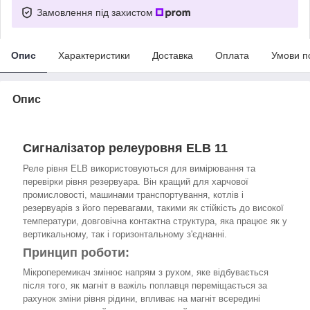
Замовлення під захистом
Опис
Характеристики
Доставка
Оплата
Умови п
Опис
Сигналізатор релеуровня ELB 11
Реле рівня ELB використовуються для вимірювання та
перевірки рівня резервуара. Він кращий для харчової
промисловості, машинами транспортування, котлів і
резервуарів з його перевагами, такими як стійкість до високої
температури, довговічна контактна структура, яка працює як у
вертикальному, так і горизонтальному з'єднанні.
Принцип роботи:
Мікроперемикач змінює напрям з рухом, яке відбувається
після того, як магніт в важіль поплавця переміщається за
рахунок зміни рівня рідини, впливає на магніт всередині