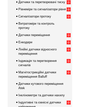
Датчики та перетворювачі тиску
Рівнеміри та сигналізатори рівня
Сигналізатори протоку
Витратоміри та контроль
протоку
Датчики переміщення
Енкодери
Лінійні датчики відносного
переміщення
Індикація та перетворення
сигналів
Магнітострикційні датчики
переміщення Balluff
Датчики кутового переміщення
Atek
Інклінометри та датчики нахилу
Індуктивні та ємнісні датчики
наближення