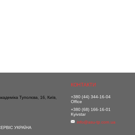
+380 (44) 344-16-04
 Академіка Туполєва, 16, Київ,
Office
+380 (68) 166-16-01
Kyivstar
info@asu-tp.com.ua
ЕРВІС УКРАЇНА