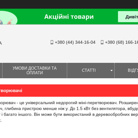
+380 (44) 344-16-04
+380 (68) 166-1
А
УМОВИ ДОСТАВКИ ТА
СТАТТІ
ВІДГ
ОПЛАТИ
творювачі
рювач - це універсальний недорогий міні-перетворювач. Розширене с
іч, глибина пристрою менше ніж у. До 1.5 кВт без вентилятора, вб
 і багато іншого. Він може бути використаний в деревообробних ве
.