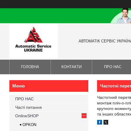
АВТОМАТІК СЕРВІС УКРАЇН
ГОЛОВНА
КОНТАКТИ
ПРО НАС
Частотні пере
Частотний перетво
ПРО НАС
монтаж пліч-о-пл
Часті питання
крутного моменту
та інших областях
OnlineSHOP
OPKON