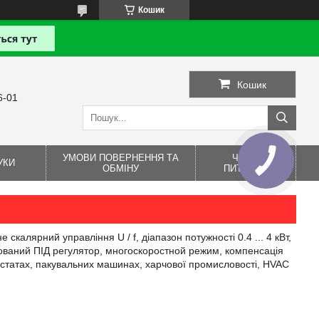
Кошик
Кошик
6-01
УМОВИ ПОВЕРНЕННЯ ТА
ЧАСТІ
УКИ
ОБМІНУ
ПИТАННЯ
калярний управління U / f, діапазон потужності 0.4 ... 4 кВт,
удований ПІД регулятор, многоскоростной режим, компенсація
рстатах, пакувальних машинах, харчової промисловості, HVAC