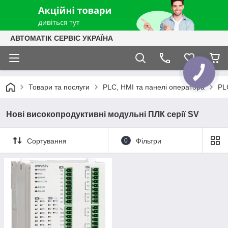
АВТОМАТІК СЕРВІС УКРАЇНА
КНОПКА
ЗВ'ЯЗКУ
Товари та послуги
PLC, HMI та панелі оператора
PL
Нові високопродуктивні модульні ПЛК серії SV
Сортування
0
Фільтри