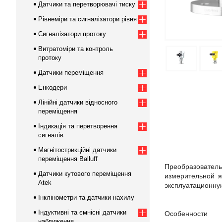
Датчики та перетворювачі тиску
Рівнеміри та сигналізатори рівня
Сигналізатори протоку
Витратоміри та контроль
протоку
Датчики переміщення
Енкодери
Лінійні датчики відносного
переміщення
Індикація та перетворення
сигналів
Магнітострикційні датчики
переміщення Balluff
Преобразователь
Датчики кутового переміщення
измерительной я
Atek
эксплуатационну
Інклінометри та датчики нахилу
Індуктивні та ємнісні датчики
Особенности
наближення