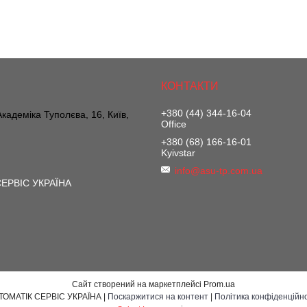
+380 (44) 344-16-04
 Академіка Туполєва, 16, Київ,
Office
+380 (68) 166-16-01
Kyivstar
info@asu-tp.com.ua
ЕРВІС УКРАЇНА
Сайт створений на маркетплейсі
Prom.ua
АВТОМАТІК СЕРВІС УКРАЇНА |
Поскаржитися на контент
|
Політика конфіденційно