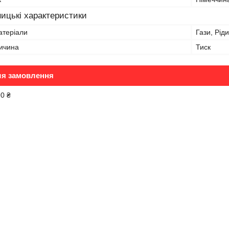
ицькі характеристики
атеріали
Гази, Рід
ичина
Тиск
ля замовлення
90 ₴