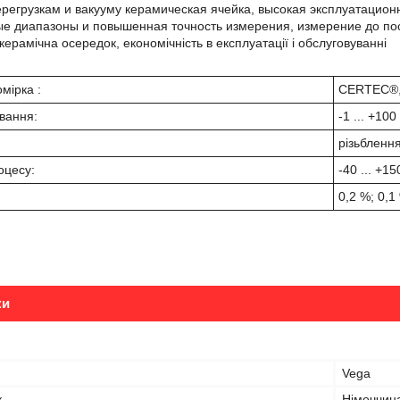
ерегрузкам и вакууму керамическая ячейка, высокая эксплуатацион
е диапазоны и повышенная точность измерения, измерение до по
керамічна осередок, економічність в експлуатації і обслуговуванні
мірка :
CERTEC®,
вання:
-1 ... +100
різьблення
оцесу:
-40 ... +15
0,2 %; 0,1
ки
Vega
к
Німеччин