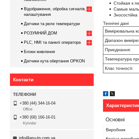
Стойкая к п
Відображення, обробка сигналів,
Самые малы
налаштування
Зносостійка 
Технічні дані
Датчики та реле температури
Вимірювальна ко
РОЗУМНИЙ ДОМ
Діапазон вимірю
PLC, HMI та панелі оператора
Приєднання:
Блоки живлення
Температура пр
Датчики кута обертання OPKON
Клас точності:
Контакти
+380 (44) 344-16-04
Характеристи
Office
+380 (68) 166-16-01
Основні
Kyivstar
Виробник
info@asu-tp.com.ua
Країна виробни