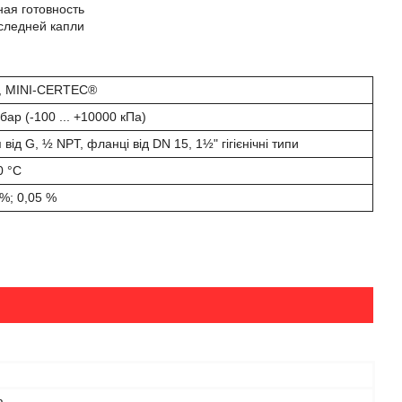
ная готовность
следней капли
 MINI-CERTEC®
 бар (-100 ... +10000 кПа)
 від G, ½ NPT, фланці від DN 15, 1½" гігієнічні типи
0 °С
 %; 0,05 %
а