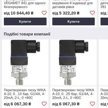
VEGAMET 841 для одного
керування й індикації для
датч
безперервного
датчиків рівня
391
вимірювача рівня
10 644,40
5 322,20
від
₴
від
₴
від
Купити
Купити
Подібні товари компанії
Перетворювач тиску WIKA
Перетворювач тиску WIKA
Пере
A-10, 0...10 бар, G1/4А, 4-
A-10, 0...25 бар, G1/4А, 4-
A-10
20mA, 2-L, 0 +80С
20mA, 2-L, 0 +80С
20mA
6 067,30
6 067,30
від
₴
від
₴
від