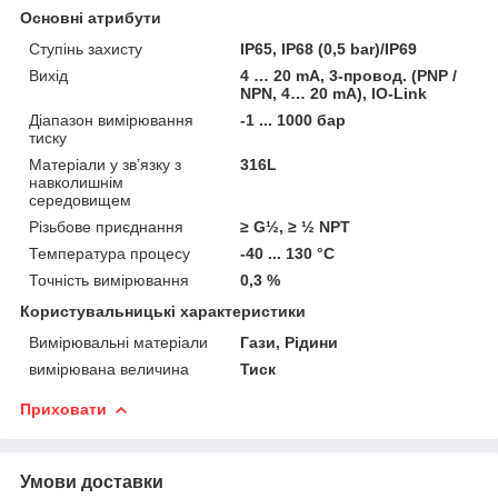
Основні атрибути
Ступінь захисту
IP65, IP68 (0,5 bar)/IP69
Вихід
4 … 20 mA, 3-провод. (PNP /
NPN, 4… 20 mA), IO-Link
Діапазон вимірювання
-1 ... 1000 бар
тиску
Матеріали у зв’язку з
316L
навколишнім
середовищем
Різьбове приєднання
≥ G½, ≥ ½ NPT
Температура процесу
-40 ... 130 °C
Точність вимірювання
0,3 %
Користувальницькі характеристики
Вимірювальні матеріали
Гази, Рідини
вимірювана величина
Тиск
Приховати
Умови доставки