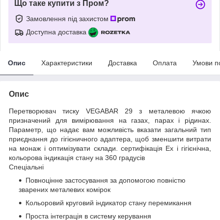
Що таке купити з Пром?
Замовлення під захистом
Доступна доставка
Опис
Характеристики
Доставка
Оплата
Умови п
Опис
Перетворювач тиску VEGABAR 29 з металевою ячкою
призначений для вимірювання на газах, парах і рідинах.
Параметр, що надає вам можливість вказати загальний тип
приєднання до гігієничного адаптера, щоб зменшити витрати
на монаж і оптимізувати склади. сертифікація Ex і гігієнічна,
кольорова індикація стану на 360 градусів
Спеціальні
Повноцінне застосування за допомогою повністю
зварених металевих комірок
Кольоровий круговий індикатор стану перемикання
Проста інтеграція в систему керування