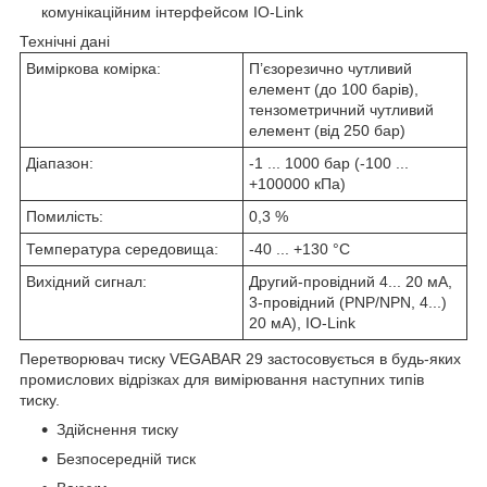
комунікаційним інтерфейсом IO-Link
Технічні дані
Виміркова комірка:
П’єзорезично чутливий
елемент (до 100 барів),
тензометричний чутливий
елемент (від 250 бар)
Діапазон:
-1 ... 1000 бар (-100 ...
+100000 кПа)
Помилість:
0,3 %
Температура середовища:
-40 ... +130 °С
Вихідний сигнал:
Другий-провідний 4... 20 мА,
3-провідний (PNP/NPN, 4...)
20 мА), IO-Link
Перетворювач тиску VEGABAR 29 застосовується в будь-яких
промислових відрізках для вимірювання наступних типів
тиску.
Здійснення тиску
Безпосередній тиск