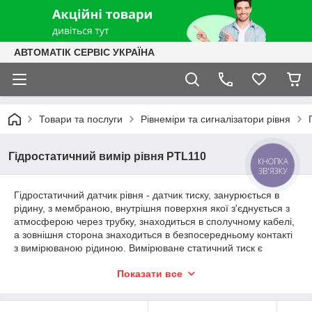
АВТОМАТІК СЕРВІС УКРАЇНА
Товари та послуги
Рівнеміри та сигналізатори рівня
Гідростатичний вимір рівня PTL110
КНОПКА
ЗВ'ЯЗКУ
Гідростатичний датчик рівня - датчик тиску, занурюється в
рідину, з мембраною, внутрішня поверхня якої з'єднується з
атмосферою через трубку, знаходиться в сполучному кабелі,
а зовнішня сторона знаходиться в безпосередньому контакті
з вимірюваною рідиною. Вимірюване статичний тиск є
результатом впливу маси рідини на датчик і використовується
Показати все
для обчислення рівня рідини в середовищі занурення.