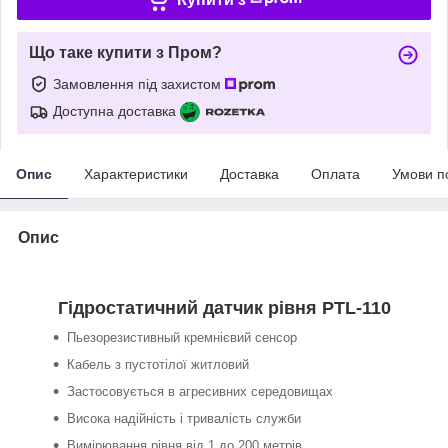
Що таке купити з Пром?
Замовлення під захистом
Доступна доставка
Опис
Характеристики
Доставка
Оплата
Умови п
Опис
Гідростатичний датчик рівня PTL-110
Пьезорезистивный кремнієвий сенсор
Кабель з пустотілої житловий
Застосовується в агресивних середовищах
Висока надійність і тривалість служби
Вимірювання рівня від 1 до 200 метрів