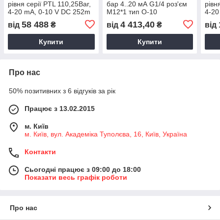
рівня серії PTL 110,25Bar,
бар 4..20 мА G1/4 роз'єм
рівн
4-20 mA, 0-10 V DC 252m
M12*1 тип O-10
4-20
cable
cabl
58 488
4 413,40
від
₴
від
₴
від
Купити
Купити
Про нас
50% позитивних з 6 відгуків за рік
Працює з 13.02.2015
м. Київ
м. Київ, вул. Академіка Туполєва, 16, Київ, Україна
Контакти
Сьогодні працює з 09:00 до 18:00
Показати весь графік роботи
Про нас