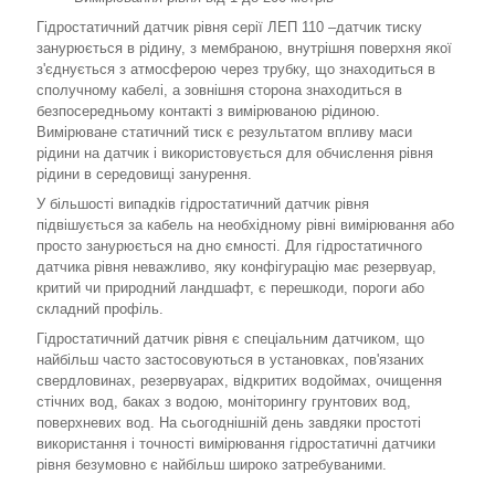
Гідростатичний датчик рівня серії ЛЕП 110 –датчик тиску
занурюється в рідину, з мембраною, внутрішня поверхня якої
з'єднується з атмосферою через трубку, що знаходиться в
сполучному кабелі, а зовнішня сторона знаходиться в
безпосередньому контакті з вимірюваною рідиною.
Вимірюване статичний тиск є результатом впливу маси
рідини на датчик і використовується для обчислення рівня
рідини в середовищі занурення.
У більшості випадків гідростатичний датчик рівня
підвішується за кабель на необхідному рівні вимірювання або
просто занурюється на дно ємності. Для гідростатичного
датчика рівня неважливо, яку конфігурацію має резервуар,
критий чи природний ландшафт, є перешкоди, пороги або
складний профіль.
Гідростатичний датчик рівня є спеціальним датчиком, що
найбільш часто застосовуються в установках, пов'язаних
свердловинах, резервуарах, відкритих водоймах, очищення
стічних вод, баках з водою, моніторингу грунтових вод,
поверхневих вод. На сьогоднішній день завдяки простоті
використання і точності вимірювання гідростатичні датчики
рівня безумовно є найбільш широко затребуваними.