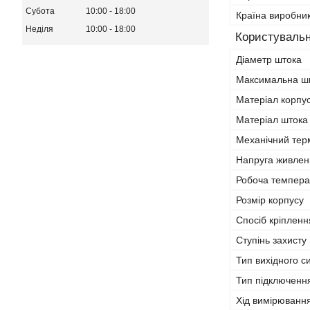
Субота
10:00
18:00
Країна виробни
Неділя
10:00
18:00
Користувальн
Діаметр штока
Максимальна шв
Матеріал корпу
Матеріал штока
Механічний терм
Напруга живлен
Робоча темпера
Розмір корпусу
Спосіб кріпленн
Ступінь захисту 
Тип вихідного с
Тип підключенн
Хід вимірюванн