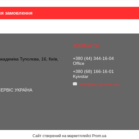
ля замовлення
+380 (44) 344-16-04
 Академіка Туполєва, 16, Київ,
Office
+380 (68) 166-16-01
Kyivstar
info@asu-tp.com.ua
ЕРВІС УКРАЇНА
Сайт створений на маркетплейсі
Prom.ua