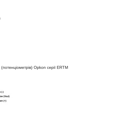
м
в (потенціометрів) Opkon серії ERTM