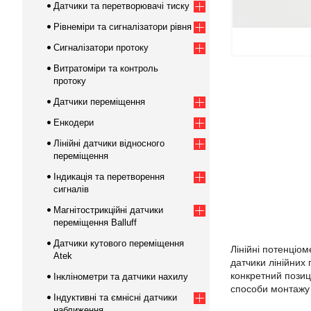
Датчики та перетворювачі тиску
Рівнеміри та сигналізатори рівня
Сигналізатори протоку
Витратоміри та контроль
протоку
Датчики переміщення
Енкодери
Лінійні датчики відносного
переміщення
Індикація та перетворення
сигналів
Магнітострикційні датчики
переміщення Balluff
Датчики кутового переміщення
Лінійні потенціо
Atek
датчики лінійних
конкретний позиц
Інклінометри та датчики нахилу
способи монтажу 
Індуктивні та ємнісні датчики
наближення