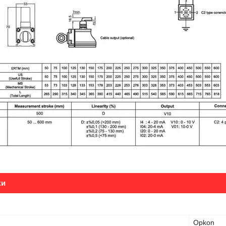
ки
Opkon