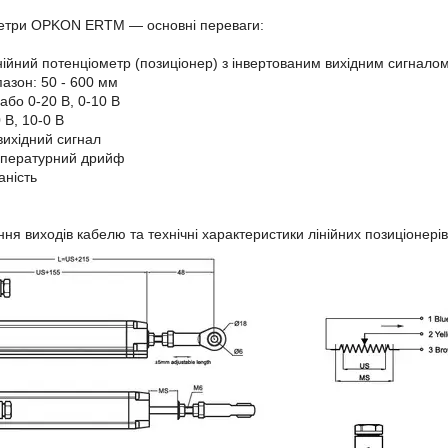
ометри OPKON ERTM — основні переваги:
нійний потенціометр (позиціонер) з інвертованим вихідним сигнало
азон: 50 - 600 мм
або 0-20 В, 0-10 В
 В, 10-0 В
вихідний сигнал
мпературний дрийф
аність
ння виходів кабелю та технічні характеристики лінійних позиціонері