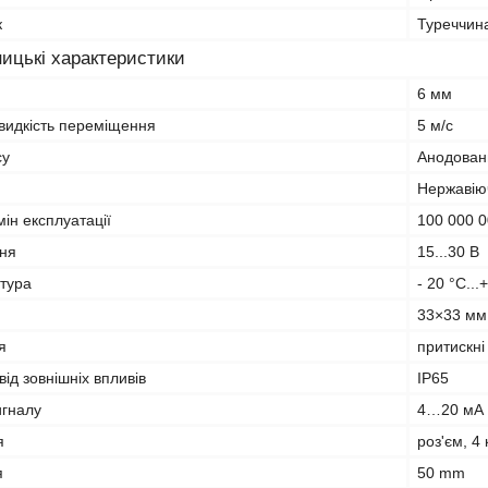
к
Туреччин
ицькі характеристики
6 мм
идкість переміщення
5 м/с
су
Анодован
Нержавію
ін експлуатації
100 000 0
ня
15...30 В
тура
- 20 °C...
33×33 мм
я
притискні
від зовнішніх впливів
IP65
игналу
4…20 мА
я
роз'єм, 4
я
50 mm