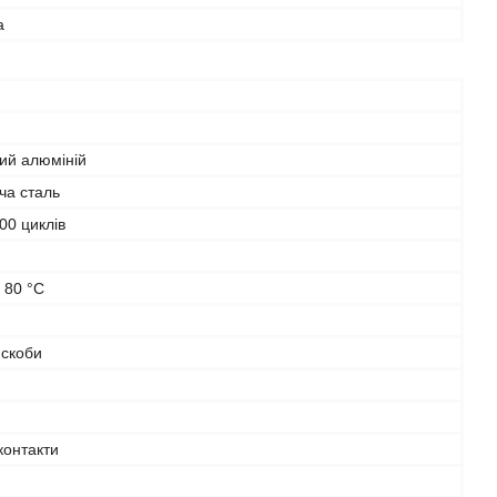
а
ий алюміній
ча сталь
00 циклів
+ 80 °C
 скоби
 контакти