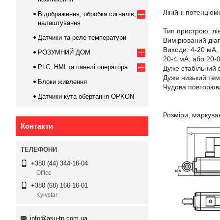
Лінійні потенці
Відображення, обробка сигналів,
налаштування
Тип пристрою: лі
Датчики та реле температури
Вимірюваний діап
Виходи: 4-20 мА, 
РОЗУМНИЙ ДОМ
20-4 мА, або 20-0
PLC, HMI та панелі оператора
Дуже стабільний 
Дуже низький те
Блоки живлення
Чудова повторюв
Датчики кута обертання OPKON
Розміри, маркува
Контакти
+380 (44) 344-16-04
Office
+380 (68) 166-16-01
Kyivstar
info@asu-tp.com.ua