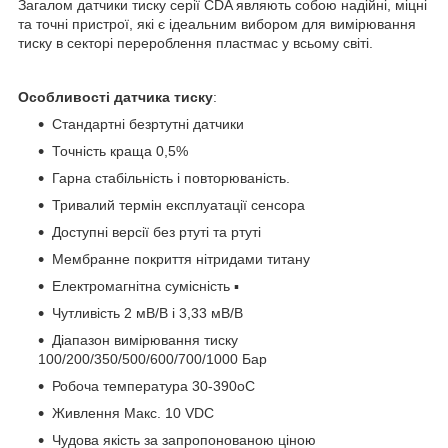
Загалом датчики тиску серії CDA являють собою надійні, міцні
та точні пристрої, які є ідеальним вибором для вимірювання
тиску в секторі перероблення пластмас у всьому світі.
Особливості датчика тиску
:
Стандартні безртутні датчики
Точність краща 0,5%
Гарна стабільність і повторюваність.
Тривалий термін експлуатації сенсора
Доступні версії без ртуті та ртуті
Мембранне покриття нітридами титану
Електромагнітна сумісність ▪
Чутливість 2 мВ/В і 3,33 мВ/В
Діапазон вимірювання тиску
100/200/350/500/600/700/1000 Бар
Робоча температура 30-390oC
Живлення Макс. 10 VDC
Чудова якість за запропонованою ціною