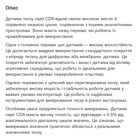
Опис
Датчики тиску серії CDA відомі своєю високою якістю й
порівняно низькою ціною, порівнюючи з іншими аналогічними
пристроями. Вони мають низку переваг, які роблять їх
привабливими для використання.
Одна з головних переваг цих датчиків — висока зносостійкість.
Це досягається завдяки використанню стандартного покриття
з нітриду титану для діафрагми або мембрани, датчика. Це
покриття забезпечує довговічність і захист датчика від впливу
агресивних середовищ, що робить їх ідеальними для
використання в умовах перероблення пластмас.
Однією перевагою є цілісний вал перетворювача тиску, який
забезпечує високу міцність і стабільність роботи датчика у
важких умовах експлуатації. Це робить їх надійними
інструментами для вимірювання тиску в різних застосунках.
Особлива увага приділяється точності вимірювань. Датчики
серії CDA мають високу точність, що відповідає ± 0,5% від
максимального діапазону шкали значень. Це означає, що
вимірювані значення практично збігаються з реальними
значеннями тиску.