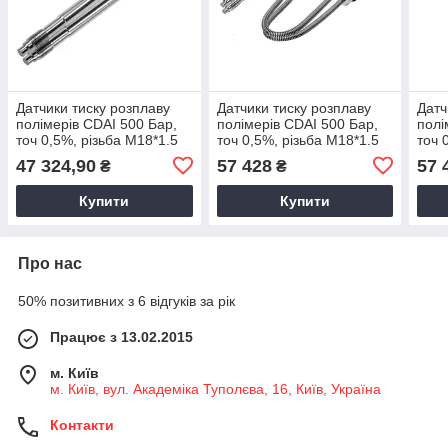
Датчики тиску розплаву
Датчики тиску розплаву
Датч
полімерів CDAI 500 Бар,
полімерів CDAI 500 Бар,
полі
точ 0,5%, різьба M18*1.5
точ 0,5%, різьба M18*1.5
точ 
2-провідна схема
2-провідна схема Гибкий
1/2”
47 324,90
57 428
57 
₴
₴
капилляр
схем
Купити
Купити
Про нас
50% позитивних з 6 відгуків за рік
Працює з 13.02.2015
м. Київ
м. Київ, вул. Академіка Туполєва, 16, Київ, Україна
Контакти