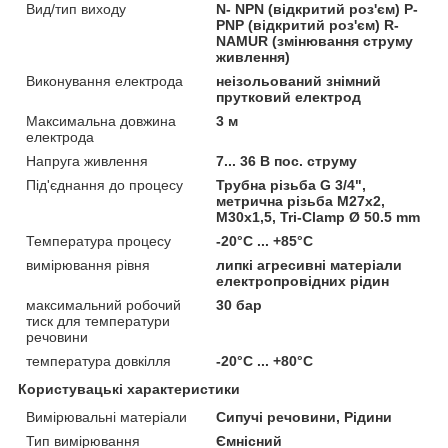
Вид/тип виходу
N- NPN (відкритий роз'єм) P-
PNP (відкритий роз'єм) R-
NAMUR (змінювання струму
живлення)
Виконування електрода
неізольований знімний
прутковий електрод
Максимальна довжина
3 м
електрода
Напруга живлення
7... 36 В пос. струму
Під'єднання до процесу
Трубна різьба G 3/4",
метрична різьба M27x2,
M30x1,5, Tri-Clamp Ø 50.5 mm
Температура процесу
-20°C ... +85°C
вимірювання рівня
липкі агресивні матеріали
електропровідних рідин
максимальний робочий
30 бар
тиск для температури
речовини
температура довкілля
-20°C ... +80°C
Користувацькi характеристики
Вимірювальні матеріали
Сипучі речовини, Рідини
Тип вимірювання
Ємнісний