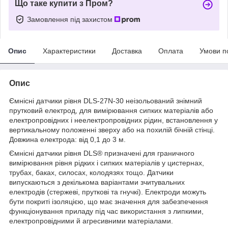
Що таке купити з Пром?
Замовлення під захистом
Опис
Характеристики
Доставка
Оплата
Умови п
Опис
Ємнісні датчики рівня DLS-27N-30 неізольований знімний
прутковий електрод, для вимірювання сипких матеріалів або
електропровідних і неелектропровідних рідин, встановлення у
вертикальному положенні зверху або на похилій бічній стінці.
Довжина електрода: від 0,1 до 3 м.
Ємнісні датчики рівня DLS® призначені для граничного
вимірювання рівня рідких і сипких матеріалів у цистернах,
трубах, баках, силосах, колодязях тощо. Датчики
випускаються з декількома варіантами зчитувальних
електродів (стержеві, пруткові та гнучкі). Електроди можуть
бути покриті ізоляцією, що має значення для забезпечення
функціонування приладу під час використання з липкими,
електропровідними й агресивними матеріалами.