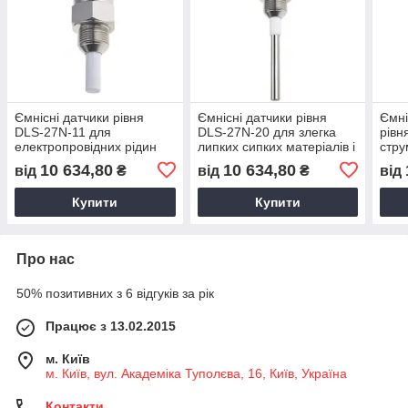
Ємнісні датчики рівня
Ємнісні датчики рівня
Ємні
DLS-27N-11 для
DLS-27N-20 для злегка
рівн
електропровідних рідин
липких сипких матеріалів і
стру
неелектропровідних рідин
клею
10 634,80
10 634,80
від
₴
від
₴
від
мате
Купити
Купити
Про нас
50% позитивних з 6 відгуків за рік
Працює з 13.02.2015
м. Київ
м. Київ, вул. Академіка Туполєва, 16, Київ, Україна
Контакти