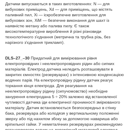
Датчики випускаються в таких виготовленнях: N — для
вибухових приміщень, Xd — для приміщень, що містять
паливний пил, Xi — іскробезпечне виготовлення для
вибухових зон, XiM — безпечне виконання для шахт із
наявністю метану або палива пилу. Є також
високотемпературне вироблення й різні різновиди
технологічного з'єднання (метрична та трубна різь, без
нарізного з'єднання трикламп).
DLS–27_–30
Придатний для вимірювання рівня
електропровідних і неелектропровідних рідин або сипких
матеріалів. Електрод датчика неледить розташовувати в
закритих ємностях (резервуарах) з інтенсивною конденсацією
водяних парів. На електропровідну рідину датчик реагує
торкання кінця електрода. Для реагування на
неелектропровідну рідину (сипучомовство) необхідне
занурення електродана 5 ÷ 20% залежно від встановленої
чутливості датчика іди електричної проникності змірюваного
матеріалу. Датчик встановлюється безпосередньо в стінку
бака, резервуара або колодязя у вертикальному положенні
зверху або під нахилом збоку за допомогою навариша або
кріпильної гайки. У неметалічних резервуарах рекомендуємо
встановлювати датчик на допоміжний металевий електрод