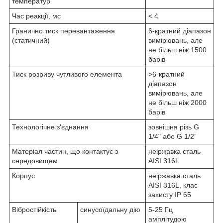
температур
Час реакції, мс
< 4
Гранично тиск перевантаження
6-кратний діапазон
(статичний)
вимірювань, але
не більш ніж 1500
барів
Тиск розриву чутливого елемента
>6-кратний
діапазон
вимірювань, але
не більш ніж 2000
барів
Технологічне з'єднання
зовнішня різь G
1/4" або G 1/2”
Матеріал частин, що контактує з
неіржавка сталь
середовищем
AISI 316L
Корпус
неіржавка сталь
AISI 316L, клас
захисту IP 65
Вібростійкість
синусоїдальну дію
5-25 Гц
амплітудою