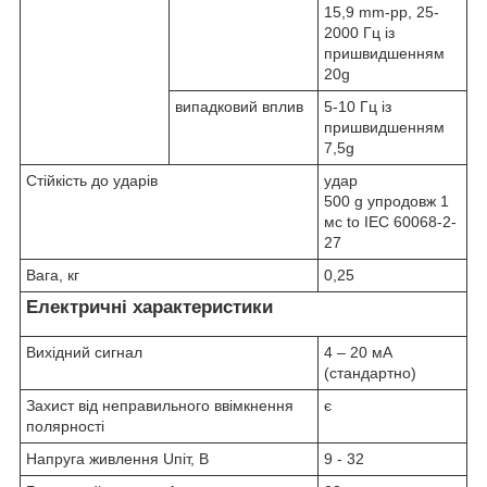
15,9 mm-pp, 25-
2000 Гц із
пришвидшенням
20g
випадковий вплив
5-10 Гц із
пришвидшенням
7,5g
Стійкість до ударів
удар
500 g упродовж 1
мс to IEC 60068-2-
27
Вага, кг
0,25
Електричні характеристики
Вихідний сигнал
4 – 20 мА
(стандартно)
Захист від неправильного ввімкнення
є
полярності
Напруга живлення U
піт
, В
9 - 32