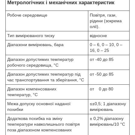
Метрологічних і механічних характеристик
Робоче середовище
Повітря, гази,
рідини (зокрема
олії).
Тип вимірюваного тиску
відносне
Діапазони вимірювань, бара
0 – 6, 0 – 10, 0 –
16, 0 – 25
Діапазон допустимих температур
от -40 до 85
робочого середовища, °С
Діапазон допустимих температур під
от -50 до 85
час транспортування та зберігання, °С
Діапазон компенсованих
от 0 до 80
температур, °С
Межа допуску основної наданої
≤±0,5; 1 діапазону
похибки
вимірювань
Додаткова похибка на зміну
± 0,2% діапазону
температури навколишнього повітря
вимірювань/10 °C
поза діапазоном компенсованих