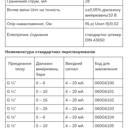
Граничний струм, мА
28
Вплив зміни U
піт
на точність
≤±0,05% діапазону
вимірювань/10 В
Опір навантаження, Ом
RL≤( Uпит-9)/0,02
Електричне з'єднання
стандартно штекер
DIN 43650
Номенклатура стандартних перетворювачів
Приєднання
Діапазон
Вихідний
Код для
тиску
вимірювань,
сигнал
замовлення
бари
G ¼”
0 – 6
4 – 20 мА
060G6100
G ¼”
0 – 10
4 – 20 мА
060G6101
G ¼”
0 – 16
4 – 20 мА
060G6102
G ¼”
0 – 25
4 – 20 мА
060G6103
G ½”
0 – 6
4 – 20 мА
060G6104
G ½”
0 – 10
4 – 20 мА
060G6105