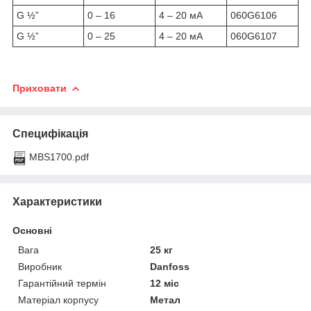
G ½”
0 – 16
4 – 20 мА
060G6106
G ½”
0 – 25
4 – 20 мА
060G6107
Приховати
Специфікація
MBS1700.pdf
Характеристики
Основні
Вага
25 кг
Виробник
Danfoss
Гарантійний термін
12 міс
Матеріал корпусу
Метал