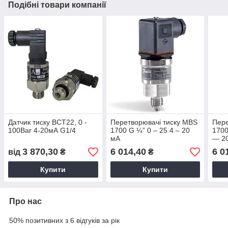
Подібні товари компанії
Датчик тиску BCT22, 0 -
Перетворювачі тиску MBS
Пере
100Bar 4-20мА G1/4
1700 G ¼” 0 – 25 4 – 20
1700
мА
— 2
3 870,30
6 014,40
6 0
від
₴
₴
Купити
Купити
Про нас
50% позитивних з 6 відгуків за рік