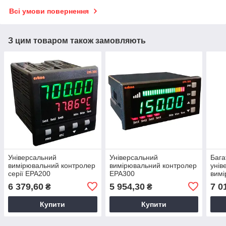
Всі умови повернення
З цим товаром також замовляють
Універсальний
Універсальний
Бага
вимірювальний контролер
вимірювальний контролер
унів
серії EPA200
EPA300
вимі
EPA
6 379,60
5 954,30
7 0
₴
₴
Купити
Купити