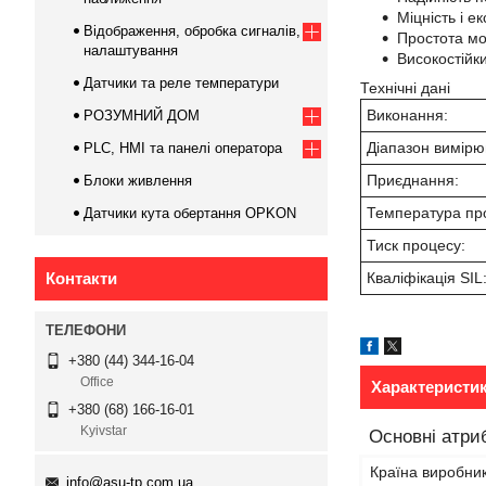
Міцність і е
Відображення, обробка сигналів,
Простота мо
налаштування
Високостійк
Датчики та реле температури
Технічні дані
Виконання:
РОЗУМНИЙ ДОМ
Діапазон вимірю
PLC, HMI та панелі оператора
Приєднання:
Блоки живлення
Температура пр
Датчики кута обертання OPKON
Тиск процесу:
Контакти
Кваліфікація SIL
+380 (44) 344-16-04
Office
Характеристи
+380 (68) 166-16-01
Kyivstar
Основні атри
Країна виробни
info@asu-tp.com.ua