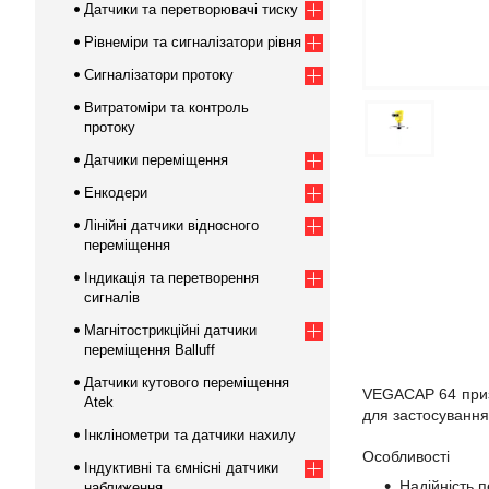
Датчики та перетворювачі тиску
Рівнеміри та сигналізатори рівня
Сигналізатори протоку
Витратоміри та контроль
протоку
Датчики переміщення
Енкодери
Лінійні датчики відносного
переміщення
Індикація та перетворення
сигналів
Магнітострикційні датчики
переміщення Balluff
Датчики кутового переміщення
VEGACAP 64 призн
Atek
для застосування 
Інклінометри та датчики нахилу
Особливості
Індуктивні та ємнісні датчики
Надійність 
наближення