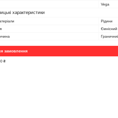
Vega
ицькі характеристики
атеріали
Рідини
я
Ємнісний
ичина
Граничний
ля замовлення
50 ₴