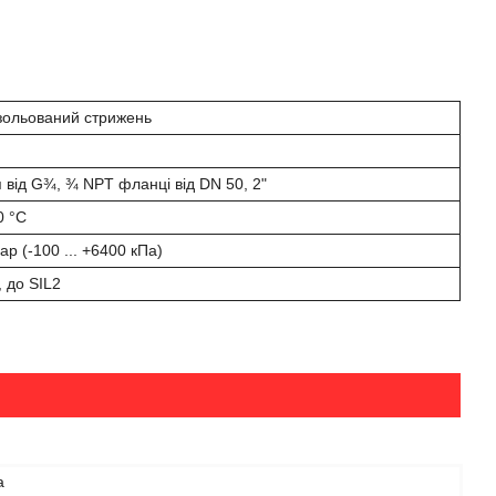
ізольований стрижень
 від G¾, ¾ NPT фланці від DN 50, 2"
0 °С
бар (-100 ... +6400 кПа)
 до SIL2
а