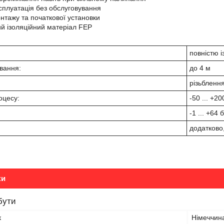
ксплуатація без обслуговування
нтажу та початкової установки
ий ізоляційний матеріал FEP
повністю 
вання:
до 4 м
різьблення
оцесу:
-50 ... +20
-1 ... +64 
:
додатково,
ки
бути
к
Німеччин