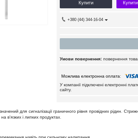
Купити
Купити
+380 (44) 344-16-04
повернення това
У компанії підключені електронні пла
сайту.
ачений для сигналізації граничного рівня провідних рідин. Стриж
на в'язких і липких продуктах.
перемикання навіть при сильному налипання