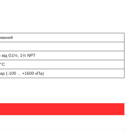
ьований
я від G1½, 1½ NPT
 °С
бар (-100 ... +1600 кПа)