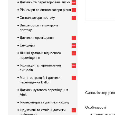
Датчики та перетворювачі тиску
Рівнеміри та сигналізатори рівня
Сигналізатори протоку
Витратоміри та контроль
протоку
Датчики переміщення
Енкодери
Лінійні датчики відносного
переміщення
Індикація та перетворення
сигналів
Магнітострикційні датчики
переміщення Balluff
Датчики кутового переміщення
Сигналізатор рів
Atek
Інклінометри та датчики нахилу
Особливості
Індуктивні та ємнісні датчики
Точність то
наближення