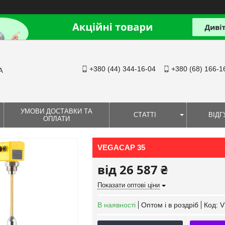
+380 (44) 344-16-04
+380 (68) 166-1
А
УМОВИ ДОСТАВКИ ТА
СТАТТІ
ВІДГ
ОПЛАТИ
VEGACAP 35
від
26 587 ₴
Показати оптові ціни
В наявності
Оптом і в роздріб
Код:
V