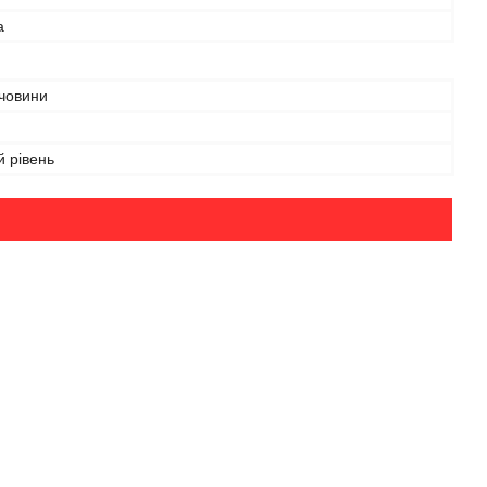
а
ечовини
 рівень