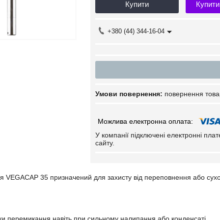
Купити
Купити
+380 (44) 344-16-04
повернення това
У компанії підключені електронні пла
сайту.
ня VEGACAP 35 призначений для захисту від переповнення або сухог
чки перемикання навіть при сильному налипання або конденсаті