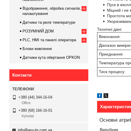
Пуск в експ
Відображення, обробка сигналів,
Міцний і не
налаштування
Простота мо
Укорачивае
Датчики та реле температури
Технічні дані
РОЗУМНИЙ ДОМ
Виконання:
PLC, HMI та панелі оператора
Діапазон вимірю
Блоки живлення
Приєднання:
Датчики кута обертання OPKON
Температура пр
Тиск процесу:
Контакти
+380 (44) 344-16-04
Office
Характеристи
+380 (68) 166-16-01
Kyivstar
Основні атри
Виробник
info@asu-tp.com.ua