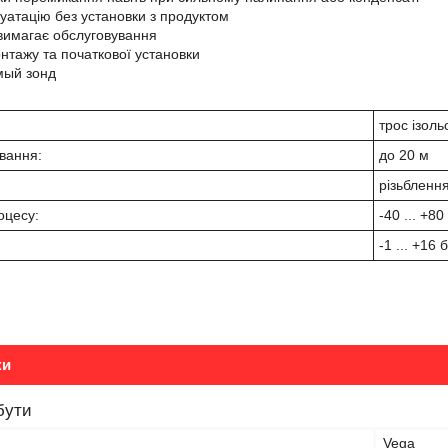
луатацію без установки з продуктом
 вимагає обслуговування
нтажу та початкової установки
мый зонд
трос ізол
вання:
до 20 м
різьбленн
оцесу:
-40 ... +80
-1 ... +16 
ки
бути
Vega