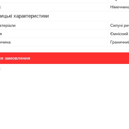
к
Німеччин
ицькі характеристики
атеріали
Сипучі р
я
Ємнісний
ичина
Граничний
ля замовлення
₴