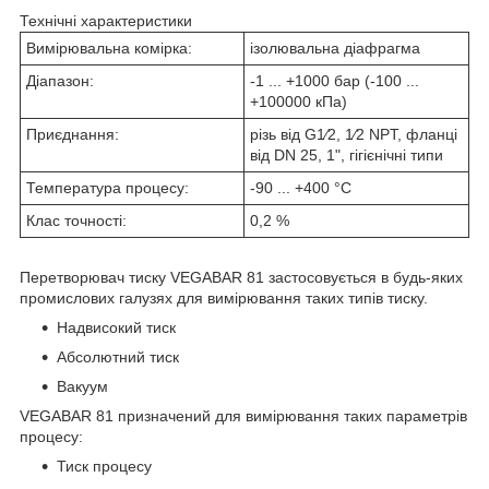
Технічні характеристики
Вимірювальна комірка:
ізолювальна діафрагма
Діапазон:
-1 ... +1000 бар (-100 ...
+100000 кПа)
Приєднання:
різь від G1⁄2, 1⁄2 NPT, фланці
від DN 25, 1", гігієнічні типи
Температура процесу:
-90 ... +400 °С
Клас точності:
0,2 %
Перетворювач тиску VEGABAR 81 застосовується в будь-яких
промислових галузях для вимірювання таких типів тиску.
Надвисокий тиск
Абсолютний тиск
Вакуум
VEGABAR 81 призначений для вимірювання таких параметрів
процесу:
Тиск процесу