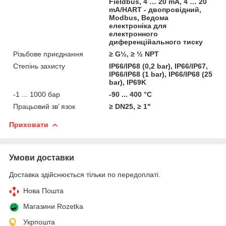
Fieldbus, 4 … 20 mA, 4 … 20
mA/HART - двопровідний,
Modbus, Ведома
електроніка для
електронного
диференційального тиску
Різьбове приєднання
≥ G½, ≥ ½ NPT
Степінь захисту
IP66/IP68 (0,2 bar), IP66/IP67,
IP66/IP68 (1 bar), IP66/IP68 (25
bar), IP69K
-1 ... 1000 бар
-90 ... 400 °C
Працьовий зв’ язок
≥ DN25, ≥ 1"
Приховати
Умови доставки
Доставка здійснюється тільки по передоплаті.
Нова Пошта
Магазини Rozetka
Укрпошта