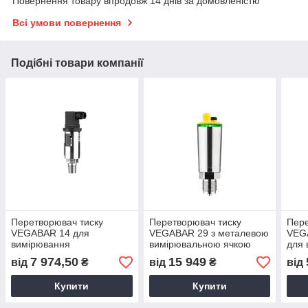
Повернення товару впродовж 14 днів за домовленістю
Всі умови повернення
Подібні товари компанії
Перетворювач тиску
Перетворювач тиску
Пере
VEGABAR 14 для
VEGABAR 29 з металевою
VEG
вимірювання
вимірювальною ячкою
для 
надлишкового тиску,
пара
7 974,50
15 949
від
₴
від
₴
від
абсолютного тиску та
вакууму
Купити
Купити