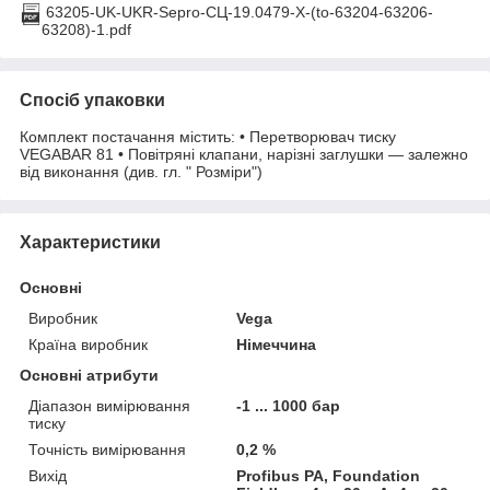
63205-UK-UKR-Sepro-CЦ-19.0479-X-(to-63204-63206-
63208)-1.pdf
Спосіб упаковки
Комплект постачання містить: • Перетворювач тиску
VEGABAR 81 • Повітряні клапани, нарізні заглушки — залежно
від виконання (див. гл. " Розміри")
Характеристики
Основні
Виробник
Vega
Країна виробник
Німеччина
Основні атрибути
Діапазон вимірювання
-1 ... 1000 бар
тиску
Точність вимірювання
0,2 %
Вихід
Profibus PA, Foundation