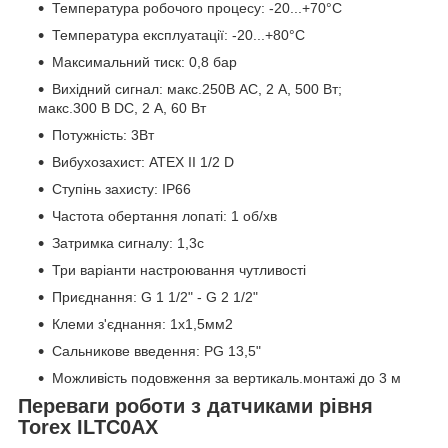
Температура робочого процесу: -20...+70°С
Температура експлуатації: -20...+80°С
Максимальний тиск: 0,8 бар
Вихідний сигнал: макс.250В AC, 2 А, 500 Вт;
макс.300 В DC, 2 А, 60 Вт
Потужність: 3Вт
Вибухозахист: ATEX II 1/2 D
Ступінь захисту: IP66
Частота обертання лопаті: 1 об/хв
Затримка сигналу: 1,3c
Три варіанти настроювання чутливості
Приєднання: G 1 1/2" - G 2 1/2"
Клеми з'єднання: 1х1,5мм
2
Сальникове введення: PG 13,5"
Можливість подовження за вертикаль.монтажі до 3 м
Переваги роботи з датчиками рівня
Torex ILTC0AX