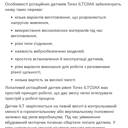
Особливості ротаційних датчиків Torex ILTC0AX забезпечують
низку таких переваг:
кілька варіантів виготовлення, що розрізняються
напругою живлення,
використання високоякісних матеріалів під час
виготовлення,
різні типи з'єднання,
наявність вибухобезпечних моделей,
простота встановлення й експлуатації датчиків,
різні варіанти виконання для роботи з речовинами
різної щільності,
низька вартість за високої якості.
Лопатевий ротаційний датчик рівня Torex ILTC0AX має
простий принцип роботи, що дає змогу легко інтегрувати
пристрій у робочі процеси.
Датчик ILT закріплюється на певній висоті в контрольованій
ємності в горизонтальному або вертикальному положенні
залежно від умов виробництва. Під час увімкнення
вбудований моторчик починає обертати лопате датчика. У
міру наповнення ємності контрольованим продуктом