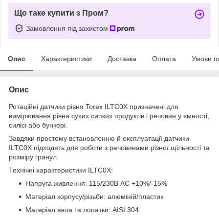
Що таке купити з Пром?
Замовлення під захистом
Опис
Характеристики
Доставка
Оплата
Умови п
Опис
Ротаційні датчики рівня Torex ILTC0X призначені для
вимірювання рівня сухих сипких продуктів і речовин у ємності,
силісі або бункері.
Завдяки простому встановленню й експлуатації датчики
ILTC0X підходять для роботи з речовинами різної щільності та
розміру гранул.
Технічні характеристики ILTC0X:
Напруга живлення: 115/230В AC +10%/-15%
Матеріал корпусу/різьби: алюміній/пластик
Матеріал вала та лопатки: AISI 304