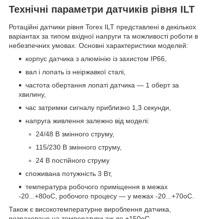
Технічні параметри датчиків рівня ILT
Ротаційні датчики рівня Torex ILT представлені в декількох
варіантах за типом вхідної напруги та можливості роботи в
небезпечних умовах. Основні характеристики моделей:
корпус датчика з алюмінію із захистом IP66,
вал і лопать із неіржавкої сталі,
частота обертання лопаті датчика — 1 оберт за
хвилину,
час затримки сигналу приблизно 1,3 секунди,
напруга живлення залежно від моделі:
24/48 В змінного струму,
115/230 В змінного струму,
24 В постійного струму
споживана потужність 3 Вт,
температура робочого приміщення в межах
-20...+80
o
C, робочого процесу — у межах -20...+70
o
C.
Також є високотемпературне вироблення датчика,
розраховане на температури аж до +150
o
C.