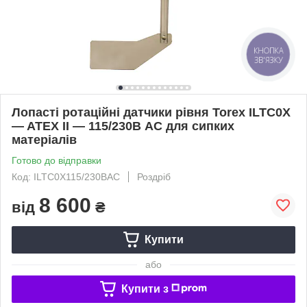
КНОПКА
ЗВ'ЯЗКУ
Лопасті ротаційні датчики рівня Torex ILTC0X
— ATEX II — 115/230В AC для сипких
матеріалів
Готово до відправки
Код: ILTC0X115/230ВAC
Роздріб
8 600
від
₴
Купити
або
Купити з