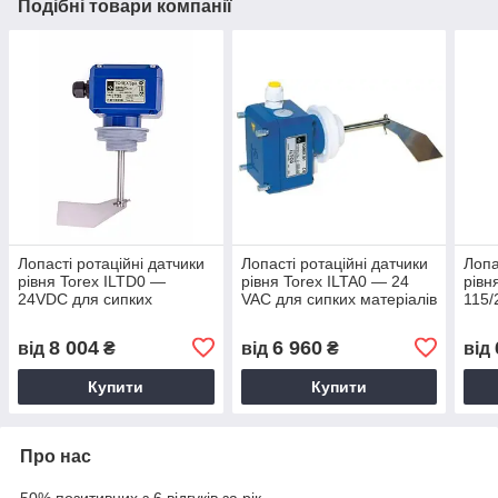
Подібні товари компанії
Лопасті ротаційні датчики
Лопасті ротаційні датчики
Лопа
рівня Torex ILTD0 —
рівня Torex ILTA0 — 24
рівн
24VDC для сипких
VAC для сипких матеріалів
115/
матеріалів
мате
8 004
6 960
від
₴
від
₴
від
Купити
Купити
Про нас
50% позитивних з 6 відгуків за рік