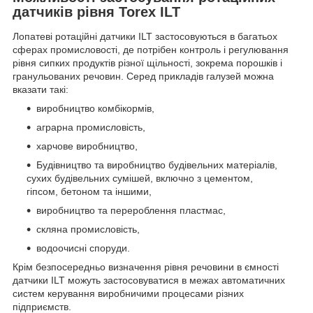
датчиків рівня Torex ILT
Лопатеві ротаційні датчики ILT застосовуються в багатьох
сферах промисловості, де потрібен контроль і регулювання
рівня сипких продуктів різної щільності, зокрема порошків і
гранульованих речовин. Серед прикладів галузей можна
вказати такі:
виробництво комбікормів,
аграрна промисловість,
харчове виробництво,
Будівництво та виробництво будівельних матеріалів,
сухих будівельних сумішей, включно з цементом,
гіпсом, бетоном та іншими,
виробництво та перероблення пластмас,
скляна промисловість,
водоочисні споруди.
Крім безпосередньо визначення рівня речовини в ємності
датчики ILT можуть застосовуватися в межах автоматичних
систем керування виробничими процесами різних
підприємств.