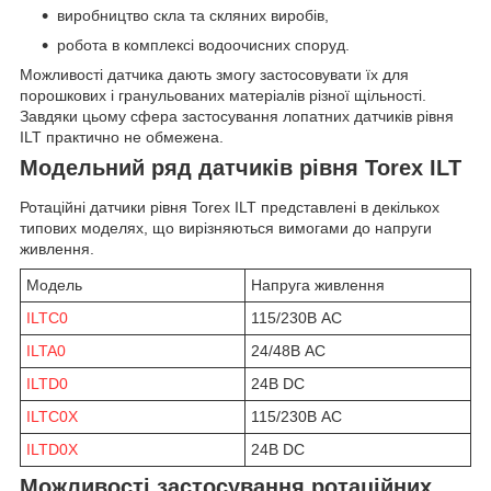
виробництво скла та скляних виробів,
робота в комплексі водоочисних споруд.
Можливості датчика дають змогу застосовувати їх для
порошкових і гранульованих матеріалів різної щільності.
Завдяки цьому сфера застосування лопатних датчиків рівня
ILT практично не обмежена.
Модельний ряд датчиків рівня Torex ILT
Ротаційні датчики рівня Torex ILT представлені в декількох
типових моделях, що вирізняються вимогами до напруги
живлення.
Модель
Напруга живлення
ILTC0
115/230В AC
ILTA0
24/48В AC
ILTD0
24В DC
ILTC0X
115/230В AC
ILTD0X
24В DC
Можливості застосування ротаційних