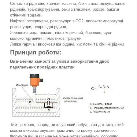
Ємності з рідиною, харчові машини, баки з охолоджувальною
рідиною, транспортування, баки з гліколем, розсіл, баки зі
стічними водами.
Нафтові резервуари, резервуари з СО2, високотемпературні
резервуари, непровідні рідини.
Зерносховища, цемент, пісок кормовий, борошно, сухе
молоко, органічні і пластикові гранули.
Липка гаряча і високов'язка рідина, кислотні та хімічні рідини
Принцип роботи:
Визначення ємності за умови використання двох
паралельних провідних пластин
Тим не менш, навряд чи існує який-небудь тип датчика, який
можна використовувати практично по цьому визначенню.
Формула вище більше не може бути бі-надійної, особливо