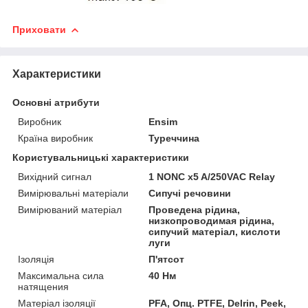
Приховати
Характеристики
Основні атрибути
Виробник
Ensim
Країна виробник
Туреччина
Користувальницькі характеристики
Вихідний сигнал
1 NONC x5 A/250VAC Relay
Вимірювальні матеріали
Сипучі речовини
Вимірюваний матеріал
Проведена рідина,
низкопроводимая рідина,
сипучий матеріал, кислоти
луги
Ізоляція
П'ятсот
Максимальна сила
40 Нм
натящения
Матеріал ізоляції
PFA, Опц. PTFE, Delrin, Peek,