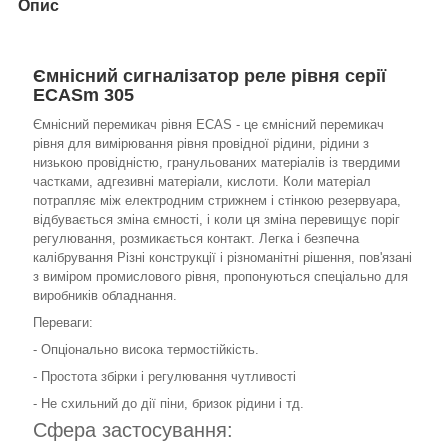
Опис
Ємнісний сигналізатор реле рівня серії
ECASm 305
Ємнісний перемикач рівня ECAS - це ємнісний перемикач
рівня для вимірювання рівня провідної рідини, рідини з
низькою провідністю, гранульованих матеріалів із твердими
частками, адгезивні матеріали, кислоти. Коли матеріал
потрапляє між електродним стрижнем і стінкою резервуара,
відбувається зміна ємності, і коли ця зміна перевищує поріг
регулювання, розмикається контакт. Легка і безпечна
калібрування Різні конструкції і різноманітні рішення, пов'язані
з виміром промислового рівня, пропонуються спеціально для
виробників обладнання.
Переваги:
- Опціонально висока термостійкість.
- Простота збірки і регулювання чутливості
- Не схильний до дії піни, бризок рідини і тд.
Сфера застосування: