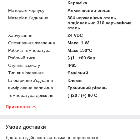
Кераміка
Матеріал корпусу
Алюмінієвий сплав
Матеріал з'єднання
304 нержавіюча сталь,
опціонально 316 нержавіюча
сталь
Харчування
24 VDC
Споживання живлення
Макс. 1 W
Робоча температура
Макс.150°C
Робочий тиск
(-)1...+60 бар
Ступінь захисту
IP65
Тип вимірювання
Ємнісний
Електричне з'єднання
Клемні
вимірювана величина
Граничний рівень
температура довкілля
(-)20 / (+) 60 C
Приховати
Умови доставки
Доставка здійснюється тільки по передоплаті.