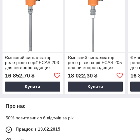
Ємнісний сигналізатор
Ємнісний сигналізатор
Ємні
реле рівня серії ECAS 203
реле рівня серії ECAS 205
реле
для низкопроводящих
для низкопроводящих
для 
рідин
рідин
16 852,70
18 022,30
16 
₴
₴
Купити
Купити
Про нас
50% позитивних з 6 відгуків за рік
Працює з 13.02.2015