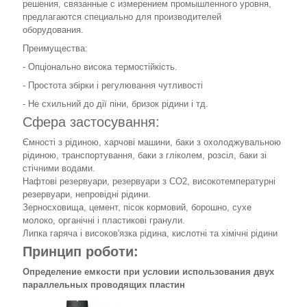
решения, связанные с измерением промышленного уровня,
предлагаются специально для производителей
оборудования.
Преимущества:
- Опціонально висока термостійкість.
- Простота збірки і регулювання чутливості
- Не схильний до дії піни, бризок рідини і тд.
Сфера застосування:
Ємності з рідиною, харчові машини, баки з охолоджувальною
рідиною, транспортування, баки з гліколем, розсіл, баки зі
стічними водами.
Нафтові резервуари, резервуари з СО2, високотемпературні
резервуари, непровідні рідини.
Зерносховища, цемент, пісок кормовий, борошно, сухе
молоко, органічні і пластикові гранули.
Липка гаряча і високов'язка рідина, кислотні та хімічні рідини
Принцип роботи:
Определение емкости при условии использования двух
параллельных проводящих пластин