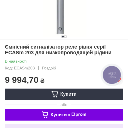
Ємнісний сигналізатор реле рівня серії
ECASm 203 для низкопроводящей рідини
В наявності
Код: ECASm203
Роздріб
КНОПКА
9 994,70
ЗВ'ЯЗКУ
₴
Купити
або
Купити з