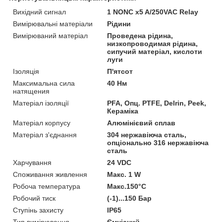
Вихідний сигнал
1 NONC x5 A/250VAC Relay
Вимірювальні матеріали
Рідини
Вимірюваний матеріал
Проведена рідина,
низкопроводимая рідина,
сипучий матеріал, кислоти
луги
Ізоляція
П'ятсот
Максимальна сила
40 Нм
натящения
Матеріал ізоляції
PFA, Опц. PTFE, Delrin, Peek,
Кераміка
Матеріал корпусу
Алюмінієвий сплав
Матеріал з'єднання
304 нержавіюча сталь,
опціонально 316 нержавіюча
сталь
Харчування
24 VDC
Споживання живлення
Макс. 1 W
Робоча температура
Макс.150°C
Робочий тиск
(-1)...150 Бар
Ступінь захисту
IP65
Тип вимірювання
Ємнісний