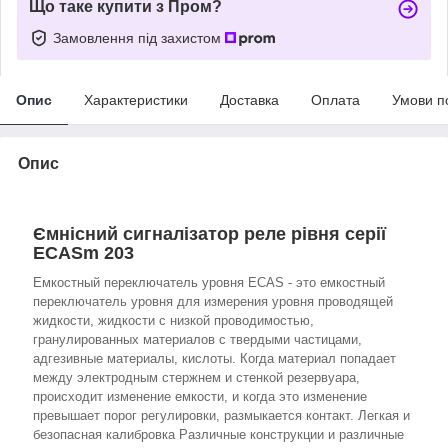
Що таке купити з Пром?
Замовлення під захистом
Опис
Характеристики
Доставка
Оплата
Умови п
Опис
Ємнісний сигналізатор реле рівня серії
ECASm 203
Емкостный переключатель уровня ECAS - это емкостный
переключатель уровня для измерения уровня проводящей
жидкости, жидкости с низкой проводимостью,
гранулированных материалов с твердыми частицами,
адгезивные материалы, кислоты. Когда материал попадает
между электродным стержнем и стенкой резервуара,
происходит изменение емкости, и когда это изменение
превышает порог регулировки, размыкается контакт. Легкая и
безопасная калибровка Различные конструкции и различные