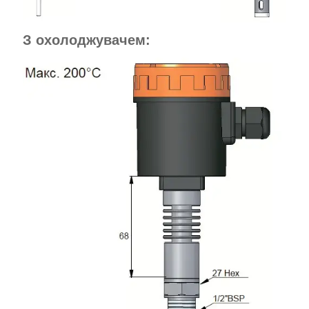
З охолоджувачем: