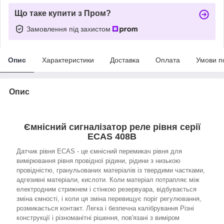
Що таке купити з Пром?
Замовлення під захистом
Опис
Характеристики
Доставка
Оплата
Умови п
Опис
Ємнісний сигналізатор реле рівня серії
ECAS 408B
Датчик рівня ECAS - це ємнісний перемикач рівня для
вимірювання рівня провідної рідини, рідини з низькою
провідністю, гранульованих матеріалів із твердими частками,
адгезивні матеріали, кислоти. Коли матеріал потрапляє між
електродним стрижнем і стінкою резервуара, відбувається
зміна ємності, і коли ця зміна перевищує поріг регулювання,
розмикається контакт. Легка і безпечна калібрування Різні
конструкції і різноманітні рішення, пов'язані з виміром