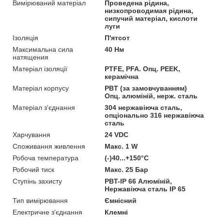
Вимірюваний матеріал
Проведена рідина,
низкопроводимая рідина,
сипучий матеріал, кислоти
луги
Ізоляція
П'ятсот
Максимальна сила
40 Нм
натящения
Матеріал ізоляції
PTFE, PFA. Опц. PEEK,
керамічна
Матеріал корпусу
PBT (за замовчуванням)
Опц. алюміній, нерж. сталь
Матеріал з'єднання
304 нержавіюча сталь,
опціонально 316 нержавіюча
сталь
Харчування
24 VDC
Споживання живлення
Макс. 1 W
Робоча температура
(-)40...+150°C
Робочий тиск
Макс. 25 Бар
Ступінь захисту
PBT-IP 66 Алюміній,
Нержавіюча сталь IP 65
Тип вимірювання
Ємнісний
Електричне з'єднання
Клемні