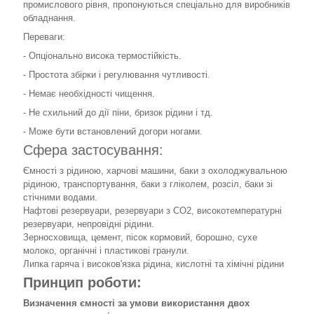
промислового рівня, пропонуються спеціально для виробників
обладнання.
Переваги:
- Опціонально висока термостійкість.
- Простота збірки і регулювання чутливості.
- Немає необхідності чищення.
- Не схильний до дії піни, бризок рідини і тд.
- Може бути встановлений догори ногами.
Сфера застосування:
Ємності з рідиною, харчові машини, баки з охолоджувальною
рідиною, транспортування, баки з гліколем, розсіл, баки зі
стічними водами.
Нафтові резервуари, резервуари з СО2, високотемпературні
резервуари, непровідні рідини.
Зерносховища, цемент, пісок кормовий, борошно, сухе
молоко, органічні і пластикові гранули.
Липка гаряча і високов'язка рідина, кислотні та хімічні рідини
Принцип роботи:
Визначення ємності за умови використання двох