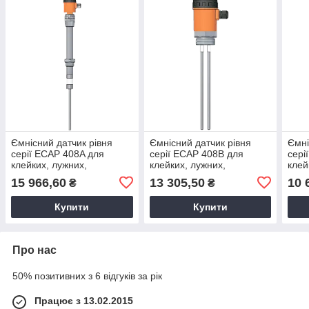
Ємнісний датчик рівня
Ємнісний датчик рівня
Ємні
серії ECAP 408A для
серії ECAP 408B для
сері
клейких, лужних,
клейких, лужних,
клей
кислотних речовин
кислотних речовин
кисл
15 966,60
13 305,50
10 
₴
₴
(корпус алюміній)
(кор
Купити
Купити
Про нас
50% позитивних з 6 відгуків за рік
Працює з 13.02.2015