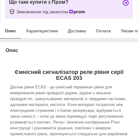
Що таке купити з Пром?
Замовлення під захистом
Опис
Характеристики
Доставка
Оплата
Умови п
Опис
Ємнісний сигналізатор реле рівня серії
ECAS 203
Датчик рівня ECAS - це ємнісний перемикач рівня для
вимірювання рівня провідної рідини, рідини з низькою
провідністю, гранульованих матеріалів із твердими частками,
адгезивні матеріали, кислоти. Коли матеріал потрапляє між
електродним стрижнем і стінкою резервуара, відбувається
зміна ємності, і коли ця зміна перевищує поріг регулювання,
розмикається контакт. Легка і безпечна калібрування Різні
конструкції і різноманітні рішення, пов'язані з виміром
промислового рівня, пропонуються спеціально для виробників