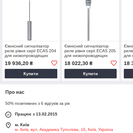
Ємнісний сигналізатор
Ємнісний сигналізатор
Ємні
реле рівня серії ECAS 204
реле рівня серії ECAS 205
реле
для низкопроводящих
для низкопроводящих
для 
рідин
рідин
19 936,20
18 022,30
18 
₴
₴
Купити
Купити
Про нас
50% позитивних з 6 відгуків за рік
Працює з 13.02.2015
м. Київ
м. Київ, вул. Академіка Туполєва, 16, Київ, Україна