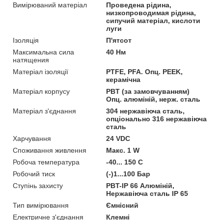
Вимірюваний матеріал
Проведена рідина,
низкопроводимая рідина,
сипучий матеріал, кислоти
луги
Ізоляція
П'ятсот
Максимальна сила
40 Нм
натящения
Матеріал ізоляції
PTFE, PFA. Опц. PEEK,
керамічна
Матеріал корпусу
PBT (за замовчуванням)
Опц. алюміній, нерж. сталь
Матеріал з'єднання
304 нержавіюча сталь,
опціонально 316 нержавіюча
сталь
Харчування
24 VDC
Споживання живлення
Макс. 1 W
Робоча температура
-40... 150 С
Робочий тиск
(-)1...100 Бар
Ступінь захисту
PBT-IP 66 Алюміній,
Нержавіюча сталь IP 65
Тип вимірювання
Ємнісний
Електричне з'єднання
Клемні