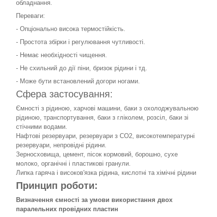
обладнання.
Переваги:
- Опціонально висока термостійкість.
- Простота збірки і регулювання чутливості.
- Немає необхідності чищення.
- Не схильний до дії піни, бризок рідини і тд.
- Може бути встановлений догори ногами.
Сфера застосування:
Ємності з рідиною, харчові машини, баки з охолоджувальною
рідиною, транспортування, баки з гліколем, розсіл, баки зі
стічними водами.
Нафтові резервуари, резервуари з СО2, високотемпературні
резервуари, непровідні рідини.
Зерносховища, цемент, пісок кормовий, борошно, сухе
молоко, органічні і пластикові гранули.
Липка гаряча і високов'язка рідина, кислотні та хімічні рідини
Принцип роботи:
Визначення ємності за умови використання двох
паралельних провідних пластин