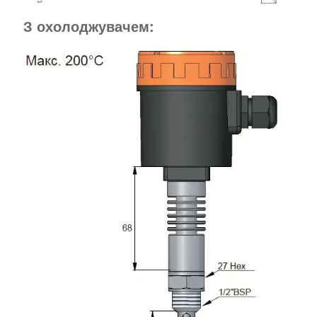
З охолоджувачем: