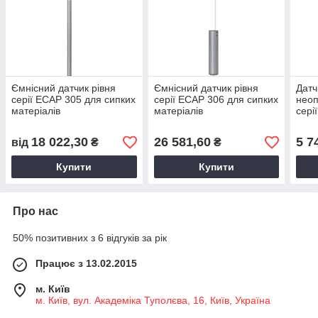
Ємнісний датчик рівня
Ємнісний датчик рівня
Датч
серії ECAP 305 для сипких
серії ECAP 306 для сипких
неоп
матеріалів
матеріалів
сері
мате
18 022,30
26 581,60
5 7
від
₴
₴
Купити
Купити
Про нас
50% позитивних з 6 відгуків за рік
Працює з 13.02.2015
м. Київ
м. Київ, вул. Академіка Туполєва, 16, Київ, Україна