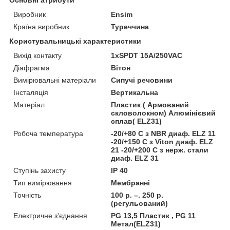
Основні атрибути
Виробник
Ensim
Країна виробник
Туреччина
Користувальницькі характеристики
Вихід контакту
1xSPDT 15A/250VAC
Діафрагма
Вітон
Вимірювальні матеріали
Сипучі речовини
Інсталяція
Вертикальна
Матеріал
Пластик ( Армований
скловолокном) Алюмінієвий
сплав( ELZ31)
Робоча температура
-20/+80 C з NBR диаф. ELZ 11
-20/+150 C з Viton диаф. ELZ
21 -20/+200 C з нерж. стали
диаф. ELZ 31
Ступінь захисту
IP 40
Тип вимірювання
Мембранні
Точність
100 р. –. 250 р.
(регульований)
Електричне з'єднання
PG 13,5 Пластик , PG 11
Метал(ELZ31)