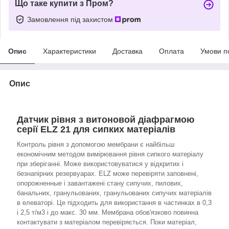
Що таке купити з Пром?
Замовлення під захистом
Опис
Характеристики
Доставка
Оплата
Умови п
Опис
Датчик рівня з витоновой діафрагмою
серії ELZ 21 для сипких матеріалів
Контроль рівня з допомогою мембрани є найбільш
економічним методом вимірювання рівня сипкого матеріалу
при зберіганні. Може використовуватися у відкритих і
безнапірних резервуарах. ELZ може перевіряти заповнені,
опорожненные і завантажені стану сипучих, пилових,
банальних, гранульованих, гранульованих сипучих матеріалів
в елеваторі. Це підходить для використання в частинках в 0,3
і 2,5 т/м3 і до макс. 30 мм. Мембрана обов'язково повинна
контактувати з матеріалом перевіряється. Поки матеріал,