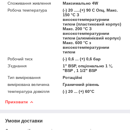
Споживання живлення
Максимально 4W
Робоча температура
(-) 20 .....(+) 90 C Опц. Макс.
150 °C З
високотемпературним
типом (пластиковий корпус)
Макс. 200 °C З
високотемпературним
типом (алюмінієвий корпус)
Макс. 600 °C з
високотемпературним
типом
Робочий тиск
(-) 0,6 ... (+) 0,6 бар
З'єднання
1" BSP, опціонально 1 ¼
"BSP , 1 1/2" BSP
Тип вимірювання
Ротаційні
вимірювана величина
Граничний рівень
температура довкілля
(-) 20 ... (+) 60°C
Приховати
Умови доставки