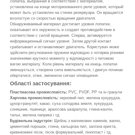
Лопатка, выбранная в соответствии с материалом,
установлена на конце моторизованного реле уровня, который
может быть установлен на стенке резервуара. Он вращается
вхолостую со скоростью вращения двигателя.
Обнаруживаемый материал достигает уровня лопатки,
охватывает его окружность и создает противодействие в
соответствии с силой вращения. Сперва, активируется
информационный сигнал уровня. Затем другой контакт
срабатывает и останавливает двигатель. Користувач може
здійснити регулювання пружини відповідно з чотирма різними
значеннями крутного моменту у відповідності з питомою
вагою матеріалу. Коли рівень матеріалу на кінець лопатки
зменшується, створена сила вивільняється, і двигун починає
обертатися, отже, змінюючи сигнал оповіщення.
Області застосування:
Пластмасова промисловість:
PVC, PVDF, PP та ін гранули
Харчова промисловість:
зерновий пил, мелена кукурудза,
цукор-гранулят, какао, суха солодова земля, кукурудза,
соняшник, пшениця, арахісова шкаралупа, глина-каолін,
тальк, мелена паприка і тд.
Будівельна індустрія:
Щебінь з вапнякових каменів, вапно,
цементний порошок, глина, кальцієва пил, залізна крихта,
кремнеземні пісок, пісок формувальний, пінопласт і тд.