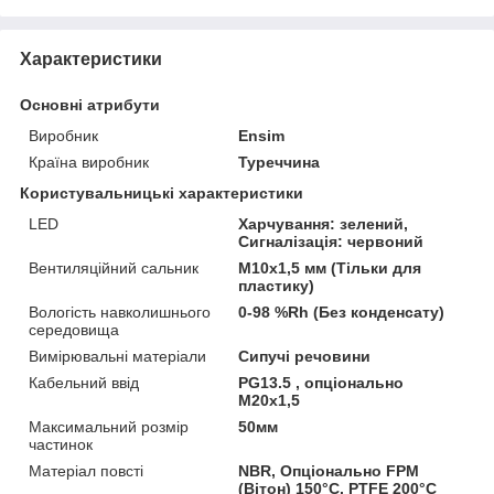
Характеристики
Основні атрибути
Виробник
Ensim
Країна виробник
Туреччина
Користувальницькі характеристики
LED
Харчування: зелений,
Сигналізація: червоний
Вентиляційний сальник
M10x1,5 мм (Тільки для
пластику)
Вологість навколишнього
0-98 %Rh (Без конденсату)
середовища
Вимірювальні матеріали
Сипучі речовини
Кабельний ввід
PG13.5 , опціонально
M20x1,5
Максимальний розмір
50мм
частинок
Матеріал повсті
NBR, Опціонально FPM
(Вітон) 150°C, PTFE 200°C