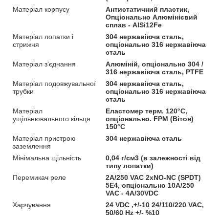
Матеріал корпусу
Антистатичний пластик,
Опціонально Алюмінієвий
сплав - AlSi12Fe
Матеріал лопатки і
304 нержавіюча сталь,
стрижня
опціонально 316 нержавіюча
сталь
Матеріал з'єднання
Алюміній, опціонально 304 /
316 нержавіюча сталь, PTFE
Матеріал подовжувальної
304 нержавіюча сталь,
трубки
опціонально 316 нержавіюча
сталь
Матеріал
Еластомер терм. 120°C,
ущільнювального кільця
опціонально. FPM (Вітон)
150°C
Матеріал пристрою
304 нержавіюча сталь
заземлення
Мінімальна щільність
0,04 г/см3 (в залежності від
типу лопатки)
Перемикач реле
2A/250 VAC 2xNO-NC (SPDT)
5E4, опціонально 10A/250
VAC - 4A/30VDC
Харчування
24 VDC ,+/-10 24/110/220 VAC,
50/60 Hz +/- %10