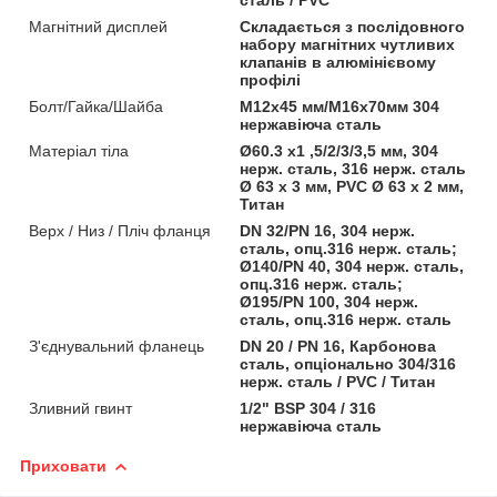
Магнітний дисплей
Складається з послідовного
набору магнітних чутливих
клапанів в алюмінієвому
профілі
Болт/Гайка/Шайба
M12x45 мм/М16х70мм 304
нержавіюча сталь
Матеріал тіла
Ø60.3 x1 ,5/2/3/3,5 мм, 304
нерж. сталь, 316 нерж. сталь
Ø 63 x 3 мм, PVC Ø 63 x 2 мм,
Титан
Верх / Низ / Пліч фланця
DN 32/PN 16, 304 нерж.
сталь, опц.316 нерж. сталь;
Ø140/PN 40, 304 нерж. сталь,
опц.316 нерж. сталь;
Ø195/PN 100, 304 нерж.
сталь, опц.316 нерж. сталь
З'єднувальний фланець
DN 20 / PN 16, Карбонова
сталь, опціонально 304/316
нерж. сталь / PVC / Титан
Зливний гвинт
1/2" BSP 304 / 316
нержавіюча сталь
Приховати