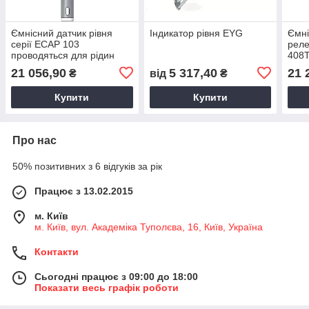
Ємнісний датчик рівня
Індикатор рівня EYG
Ємні
серії ECAP 103
реле
проводяться для рідин
408T
кисл
21 056,90
5 317,40
21 
₴
від
₴
реч
Купити
Купити
Про нас
50% позитивних з 6 відгуків за рік
Працює з 13.02.2015
м. Київ
м. Київ, вул. Академіка Туполєва, 16, Київ, Україна
Контакти
Сьогодні працює з 09:00 до 18:00
Показати весь графік роботи