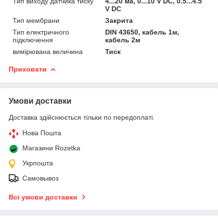
Тип виходу датчика тиску
4...20 ма, 0...10 V DC, 0.5...4.5
V DC
Тип мембрани
Закрита
Тип електричного
DIN 43650, кабель 1м,
підключення
кабель 2м
вимірювана величина
Тиск
Приховати
Умови доставки
Доставка здійснюється тільки по передоплаті.
Нова Пошта
Магазини Rozetka
Укрпошта
Самовывоз
Всі умови доставки