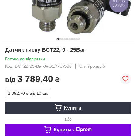
КНОПКА
ЗВ'ЯЗКУ
Датчик тиску BCT22, 0 - 25Bar
Готово до відправки
Код: BCT22-25-Bar-A-G1/4-C-S30
Опт і роздріб
3 789,40
від
₴
2 852,70 ₴
від 10 шт.
Купити
або
Купити з