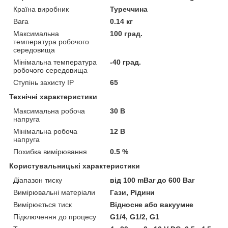
Країна виробник
Туреччина
Вага
0.14 кг
Максимальна
100 град.
температура робочого
середовища
Мінімальна температура
-40 град.
робочого середовища
Ступінь захисту IP
65
Технічні характеристики
Максимальна робоча
30 В
напруга
Мінімальна робоча
12 В
напруга
Похибка вимірювання
0.5 %
Користувальницькі характеристики
Діапазон тиску
від 100 mBar до 600 Bar
Вимірювальні матеріали
Гази, Рідини
Вимірюється тиск
Відносне або вакуумне
Підключення до процесу
G1/4, G1/2, G1