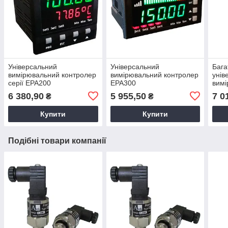
Універсальний
Універсальний
Бага
вимірювальний контролер
вимірювальний контролер
унів
серії EPA200
EPA300
вимі
EPA
6 380,90
5 955,50
7 0
₴
₴
Купити
Купити
Подібні товари компанії