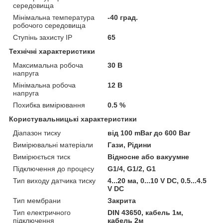
середовища
Мінімальна температура
-40 град.
робочого середовища
Ступінь захисту IP
65
Технічні характеристики
Максимальна робоча
30 В
напруга
Мінімальна робоча
12 В
напруга
Похибка вимірювання
0.5 %
Користувальницькі характеристики
Діапазон тиску
від 100 mBar до 600 Bar
Вимірювальні матеріали
Гази, Рідини
Вимірюється тиск
Відносне або вакуумне
Підключення до процесу
G1/4, G1/2, G1
Тип виходу датчика тиску
4...20 ма, 0...10 V DC, 0.5...4.5
V DC
Тип мембрани
Закрита
Тип електричного
DIN 43650, кабель 1м,
підключення
кабель 2м