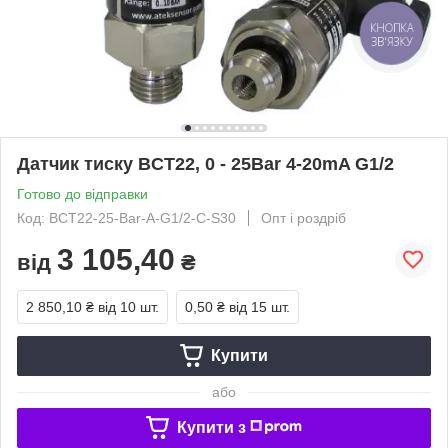
КНОПКА
ЗВ'ЯЗКУ
Датчик тиску BCT22, 0 - 25Bar 4-20mA G1/2
Готово до відправки
Код: BCT22-25-Bar-A-G1/2-C-S30
Опт і роздріб
3 105,40
від
₴
2 850,10 ₴
від 10 шт.
0,50 ₴
від 15 шт.
Купити
або
Купити з