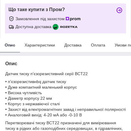
Що таке купити з Пром?
Замовлення під захистом
Доступна доставка
Опис
Характеристики
Доставка
Оплата
Умови п
Опис
Датчик тиску п'єзорезистивний серії BCT22
• п'єзорезистивнbq датчик тиску
• Дуже компактний маленький корпус
• Висока чутливість
• Діаметр корпусу 22 мм
• Корпус з нержавіючої сталі
• Захист від електромагнітних завад і неправильної полярності
• Аналоговий вихід: 4-20 мА або -0-10 В
Перетворювачі тиску BCT22 призначені для вимірювання
тиску в рідких або газоподібних середовищах, в гідравлічних,