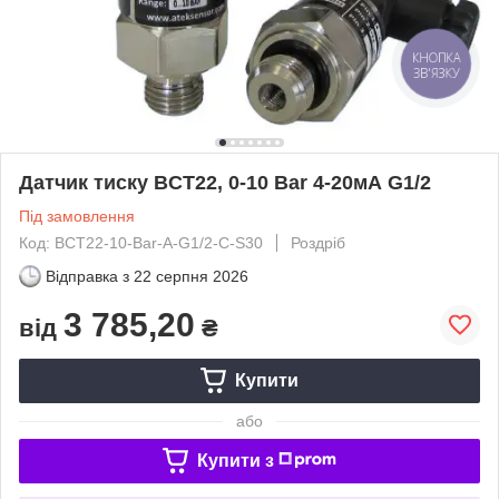
КНОПКА
ЗВ'ЯЗКУ
Датчик тиску BCT22, 0-10 Bar 4-20мА G1/2
Під замовлення
Код: BCT22-10-Bar-A-G1/2-C-S30
Роздріб
Відправка з
22 серпня 2026
3 785,20
від
₴
Купити
або
Купити з