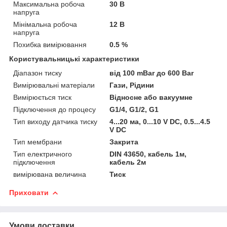
Максимальна робоча
30 В
напруга
Мінімальна робоча
12 В
напруга
Похибка вимірювання
0.5 %
Користувальницькі характеристики
Діапазон тиску
від 100 mBar до 600 Bar
Вимірювальні матеріали
Гази, Рідини
Вимірюється тиск
Відносне або вакуумне
Підключення до процесу
G1/4, G1/2, G1
Тип виходу датчика тиску
4...20 ма, 0...10 V DC, 0.5...4.5
V DC
Тип мембрани
Закрита
Тип електричного
DIN 43650, кабель 1м,
підключення
кабель 2м
вимірювана величина
Тиск
Приховати
Умови доставки