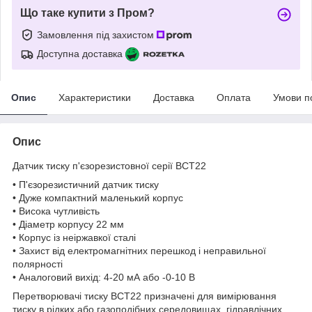
Що таке купити з Пром?
Замовлення під захистом
Доступна доставка
Опис
Характеристики
Доставка
Оплата
Умови п
Опис
Датчик тиску п'єзорезистовної серії BCT22
• П'єзорезистичний датчик тиску
• Дуже компактний маленький корпус
• Висока чутливість
• Діаметр корпусу 22 мм
• Корпус із неіржавкої сталі
• Захист від електромагнітних перешкод і неправильної
полярності
• Аналоговий вихід: 4-20 мА або -0-10 В
Перетворювачі тиску BCT22 призначені для вимірювання
тиску в рідких або газоподібних середовищах, гідравлічних,