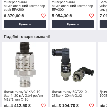
Універсальний
Універсальний
Бага
вимірювальний контролер
вимірювальний контролер
унів
серії EPA200
EPA300
вимі
EPA
6 379,60
5 954,30
7 0
₴
₴
Купити
Купити
Подібні товари компанії
Датчик тиску WIKA 0-10
Датчик тиску BCT22, 0 -
Датч
бар 4..20 мА G1/4 роз'єм
25Bar 4-20mA G1/2
100B
M12*1 тип O-10
4 412,50
3 104,70
від
₴
від
₴
від