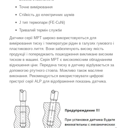
Точне вимірювання
Стійкість до електричних шумів
J тип термопари (FE-CuNi)
Тривалий термін служби
Датчики серії MPT широко використовуються для
вимірювання тиску і температури рідин в галузях гумового і
пластикового лиття. Вони забезпечують високу якість
продукції і попереджають пошкодження викликане високим
тиском в машині. Серія MPT є високоякісним обладнанням
відношення ціни. Передача тиску в датчику відбувається за
допомогою ртутного стовпа. Можливо також масляне
виконання. Рекомендується використовувати цифрові
пристрої серії ALP для відображення показань датчика.