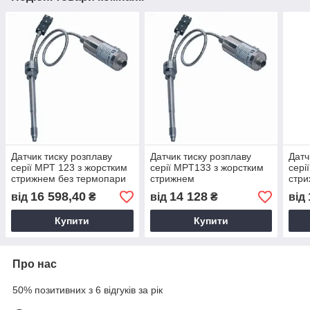
Датчик тиску розплаву
Датчик тиску розплаву
Датч
серії MPT 123 з жорстким
серії MPT133 з жорстким
сері
стрижнем без термопари
стрижнем
стр
16 598,40
14 128
від
₴
від
₴
від
Купити
Купити
Про нас
50% позитивних з 6 відгуків за рік