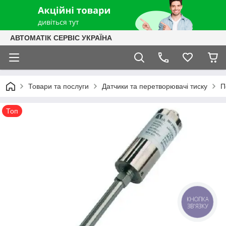
АВТОМАТІК СЕРВІС УКРАЇНА
Товари та послуги
Датчики та перетворювачі тиску
П
Топ
КНОПКА
ЗВ'ЯЗКУ