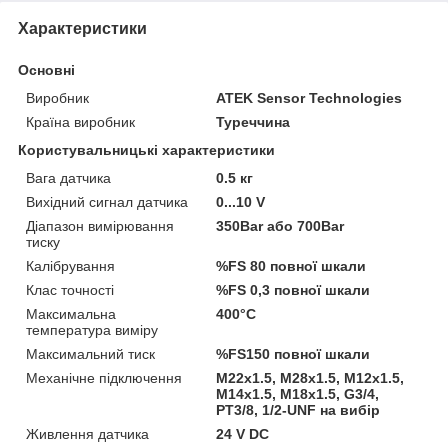
Характеристики
Основні
Виробник
ATEK Sensor Technologies
Країна виробник
Туреччина
Користувальницькі характеристики
Вага датчика
0.5 кг
Вихідний сигнал датчика
0...10 V
Діапазон вимірювання
350Bar або 700Bar
тиску
Калібрування
%FS 80 повної шкали
Клас точності
%FS 0,3 повної шкали
Максимальна
400°C
температура виміру
Максимальний тиск
%FS150 повної шкали
Механічне підключення
M22x1.5, M28x1.5, M12x1.5,
M14x1.5, M18x1.5, G3/4,
PT3/8, 1/2-UNF на вибір
Живлення датчика
24 V DC