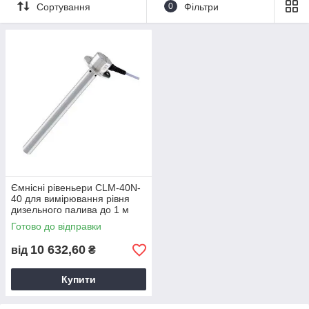
Сортування
0
Фільтри
сталі
Проста чутливість, що регулює за допомогою
магнітної ручки
Можливість скорочуючи вимірювальний електрод
Ємнісні рівеньери CLM-40N-
40 для вимірювання рівня
дизельного палива до 1 м
Готово до відправки
10 632,60
від
₴
Купити