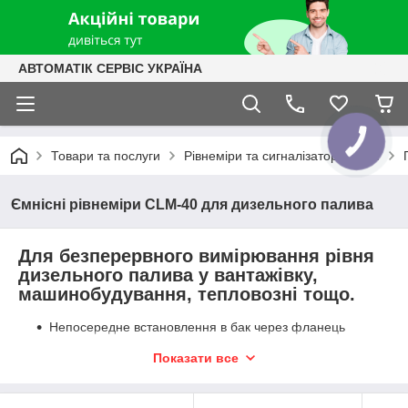
АВТОМАТІК СЕРВІС УКРАЇНА
КНОПКА
ЗВ'ЯЗКУ
Товари та послуги
Рівнеміри та сигналізатори рівня
Ємнісні рівнеміри CLM-40 для дизельного палива
Для безперервного вимірювання рівня
дизельного палива у вантажівку,
машинобудування, тепловозні тощо.
Непосередне встановлення в бак через фланець
Стрибна довжина електрода (макс. 1 м)
Показати все
Tоковий вихід 4... 20 мА
Матеріал корпусу та стрижень електрода з неіржавкої