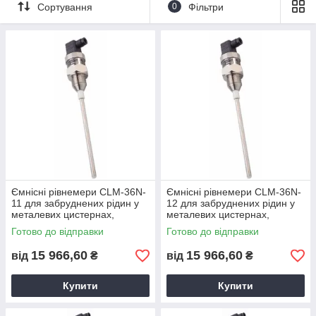
струмовий вихід 4... 20 мА або виведення напруги
Сортування
0
Фільтри
0... 10 В.
корпус із різзю M36x2, G1", або з процесомним
з'єднанням Triclamp
можливість застосування в потенційно
вибухобезпечному середовищі газів (версія Xi, Xit)
CLM-36_-40 (з подвійним ізольованим
електродом) не постачається (замінюється на CLM-
70_-61)
Ємнісні рівнемери CLM-36N-
Ємнісні рівнемери CLM-36N-
11 для забруднених рідин у
12 для забруднених рідин у
металевих цистернах,
металевих цистернах,
бетонних колодязях до 3 м
бетонних колодязях до 3 м
Готово до відправки
Готово до відправки
15 966,60
15 966,60
від
₴
від
₴
Купити
Купити