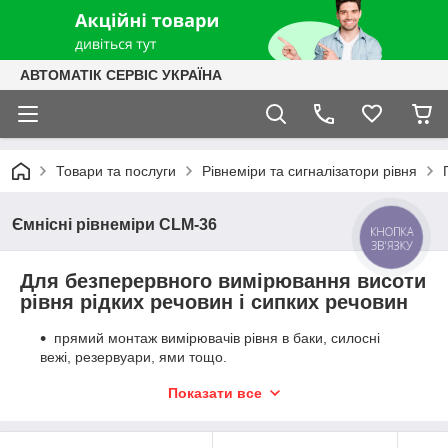
АВТОМАТІК СЕРВІС УКРАЇНА
Товари та послуги
Рівнеміри та сигналізатори рівня
Ємнісні рівнеміри CLM-36
КНОПКА
ЗВ'ЯЗКУ
Для безперервного вимірювання висоти
рівня рідких речовин і сипких речовин
прямий монтаж вимірювачів рівня в баки, силосні
вежі, резервуари, ями тощо.
безступеневе встановлення початкового струму та
Показати все
посилення
електроніка в замінному модулі