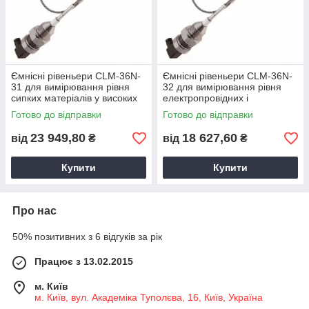
Ємнісні рівеньери CLM-36N-
Ємнісні рівеньери CLM-36N-
31 для вимірювання рівня
32 для вимірювання рівня
сипких матеріалів у високих
електропровідних і
силосах до 20 м
неелектропровідних рідин до
Готово до відправки
Готово до відправки
20 м
23 949,80
18 627,60
від
₴
від
₴
Купити
Купити
Про нас
50% позитивних з 6 відгуків за рік
Працює з 13.02.2015
м. Київ
м. Київ, вул. Академіка Туполєва, 16, Київ, Україна