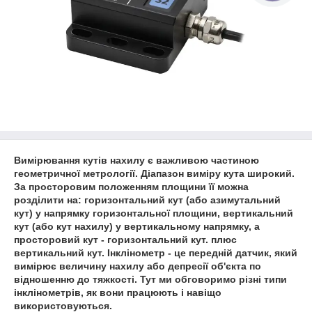
Вимірювання кутів нахилу є важливою частиною
геометричної метрології. Діапазон виміру кута широкий.
За просторовим положенням площини її можна
розділити на: горизонтальний кут (або азимутальний
кут) у напрямку горизонтальної площини, вертикальний
кут (або кут нахилу) у вертикальному напрямку, а
просторовий кут - горизонтальний кут. плюс
вертикальний кут. Інклінометр - це передній датчик, який
вимірює величину нахилу або депресії об'єкта по
відношенню до тяжкості. Тут ми обговоримо різні типи
інклінометрів, як вони працюють і навіщо
використовуються.