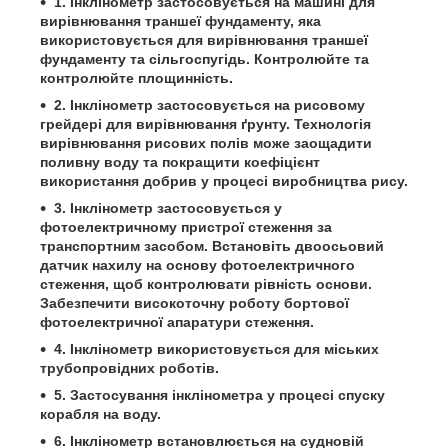
1. Інклінометр застосовується на машині для
вирівнювання траншеї фундаменту, яка
використовується для вирівнювання траншеї
фундаменту та сільгоспугідь. Контролюйте та
контролюйте площинність.
2. Інклінометр застосовується на рисовому
грейдері для вирівнювання ґрунту. Технологія
вирівнювання рисових полів може заощадити
поливну воду та покращити коефіцієнт
використання добрив у процесі виробництва рису.
3. Інклінометр застосовується у
фотоелектричному пристрої стеження за
транспортним засобом. Встановіть двоосьовий
датчик нахилу на основу фотоелектричного
стеження, щоб контролювати рівність основи.
Забезпечити високоточну роботу бортової
фотоелектричної апаратури стеження.
4. Інклінометр використовується для міських
трубопровідних роботів.
5. Застосування інклінометра у процесі спуску
корабля на воду.
6. Інклінометр встановлюється на судновій