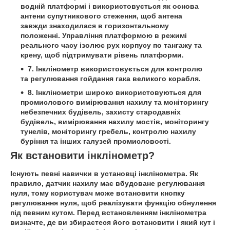
водній платформі і використовується як основа
антени супутникового стеження, щоб антена
завжди знаходилася в горизонтальному
положенні. Управління платформою в режимі
реального часу ізолює рух корпусу по тангажу та
крену, щоб підтримувати рівень платформи.
7. Інклінометр використовується для контролю
та регулювання гойдання гака великого корабля.
8. Інклінометри широко використовуються для
промислового вимірювання нахилу та моніторингу
небезпечних будівель, захисту стародавніх
будівель, вимірювання нахилу мостів, моніторингу
тунелів, моніторингу гребель, контролю нахилу
буріння та інших галузей промисловості.
Як встановити інклінометр?
Існують певні навички в установці інклінометра. Як
правило, датчик нахилу має вбудоване регулювання
нуля, тому користувач може встановити кнопку
регулювання нуля, щоб реалізувати функцію обнулення
під певним кутом. Перед встановленням інклінометра
визначте, де ви збираєтеся його встановити і який кут і