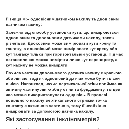
Різниця між одновісним датчиком нахилу та двовісним
датчиком нахилу:
Залежно від способу установки кути, що вимірюються
одновісним та двоосьовим датчиками нахилу, також
різняться. Двохосний може вимірювати кути крену та
тангажу, а одновісний може вимірювати кут крену або
кут тангажу тільки при горизонтальній установці. Під час
встановлення можна виміряти лише кут перевороту, а
кут нахилу не можна виміряти.
Похила частина двоосьового датчика нахилу є крапкою
або лінією, тоді як одновісний датчик може бути тільки
лінією. Наприклад, нахил вертикальної стіни приймає як
активну частину лінію збігу стіни та фундаменту, і в цей
час можна використовувати одну вісь. В процесі
повільного нахилу вертикального стрижня точка
контакту є активною частиною, тому її необхідно
вимірювати за допомогою датчика нахилу.
Які застосування інклінометрів?