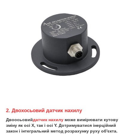
2. Двохосьовий датчик нахилу
Двоосьовий
датчик нахилу
може вимірювати кутову
зміну як осі X, так і осі Y. Дотримуватися інерційний
закон і інтегральний метод розрахунку руху об'єкта.