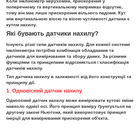
Коли інклінометр нерухомий, прискорення у
поперечному та вертикальному напрямках відсутнє,
тому він має лише прискорення вільного падіння. Кут
між вертикальною віссю та віссю чутливості датчика є
кутом нахилу.
Які бувають датчики нахилу?
Існують різні типи датчиків нахилу. Для кожної системи
інклінометра потрібна комбінація обладнання та
датчиків для вимірювання та збору даних. За різними
функціями та принципами відрізняється і класифікація
датчиків нахилу.
Тип датчика нахилу в залежності від його конструкції та
принципу дії.
1. Одновісний датчик нахилу
Одноосний датчик нахилу може вимірювати кутові зміни
навколо однієї осі. Його принцип виміру ґрунтується на
другому законі Ньютона, який використовує принцип
інерції для вимірювання прискорення об'єкта.