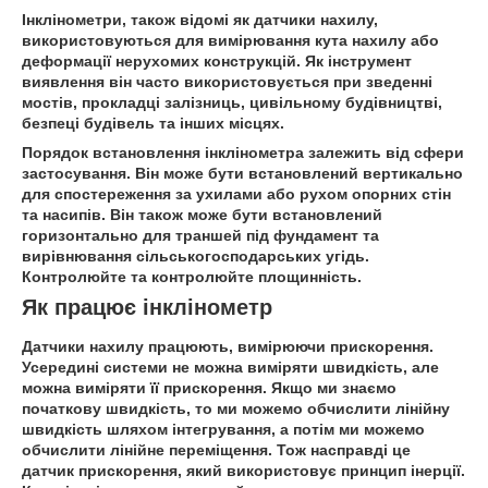
Інклінометри, також відомі як датчики нахилу,
використовуються для вимірювання кута нахилу або
деформації нерухомих конструкцій. Як інструмент
виявлення він часто використовується при зведенні
мостів, прокладці залізниць, цивільному будівництві,
безпеці будівель та інших місцях.
Порядок встановлення інклінометра залежить від сфери
застосування. Він може бути встановлений вертикально
для спостереження за ухилами або рухом опорних стін
та насипів. Він також може бути встановлений
горизонтально для траншей під фундамент та
вирівнювання сільськогосподарських угідь.
Контролюйте та контролюйте площинність.
Як працює інклінометр
Датчики нахилу працюють, вимірюючи прискорення.
Усередині системи не можна виміряти швидкість, але
можна виміряти її прискорення. Якщо ми знаємо
початкову швидкість, то ми можемо обчислити лінійну
швидкість шляхом інтегрування, а потім ми можемо
обчислити лінійне переміщення. Тож насправді це
датчик прискорення, який використовує принцип інерції.