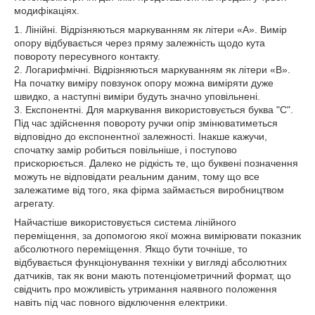
модифікаціях.
1. Лінійні. Відрізняються маркуванням як літери «А». Вимір
опору відбувається через пряму залежність щодо кута
повороту пересувного контакту.
2. Логарифмічні. Відрізняються маркуванням як літери «В».
На початку виміру повзунок опору можна виміряти дуже
швидко, а наступні виміри будуть значно уповільнені.
3. Експонентні. Для маркування використовується буква "С".
Під час здійснення повороту ручки опір змінюватиметься
відповідно до експонентної залежності. Інакше кажучи,
спочатку замір робиться повільніше, і поступово
прискорюється. Далеко не рідкість те, що буквені позначення
можуть не відповідати реальним даним, тому що все
залежатиме від того, яка фірма займається виробництвом
агрегату.
Найчастіше використовується система лінійного
переміщення, за допомогою якої можна вимірювати показник
абсолютного переміщення. Якщо бути точніше, то
відбувається функціонування техніки у вигляді абсолютних
датчиків, так як вони мають потенціометричний формат, що
свідчить про можливість утримання наявного положення
навіть під час повного відключення електрики.