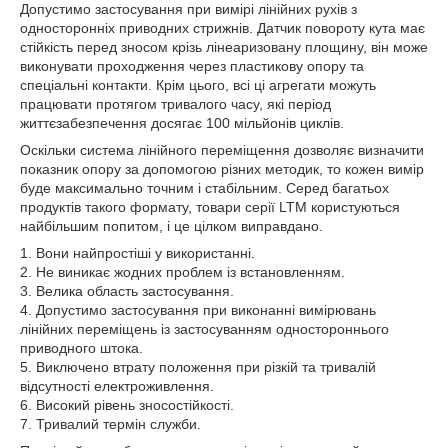
Допустимо застосування при вимірі лінійних рухів з
односторонніх приводних стрижнів. Датчик повороту кута має
стійкість перед зносом крізь лінеаризовану площину, він може
виконувати проходження через пластикову опору та
спеціальні контакти. Крім цього, всі ці агрегати можуть
працювати протягом тривалого часу, які період
життєзабезпечення досягає 100 мільйонів циклів.
Оскільки система лінійного переміщення дозволяє визначити
показник опору за допомогою різних методик, то кожен вимір
буде максимально точним і стабільним. Серед багатьох
продуктів такого формату, товари серії LTM користуються
найбільшим попитом, і це цілком виправдано.
1. Вони найпростіші у використанні.
2. Не виникає жодних проблем із встановленням.
3. Велика область застосування.
4. Допустимо застосування при виконанні вимірювань
лінійних переміщень із застосуванням одностороннього
приводного штока.
5. Виключено втрату положення при різкій та тривалій
відсутності електроживлення.
6. Високий рівень зносостійкості.
7. Тривалий термін служби.